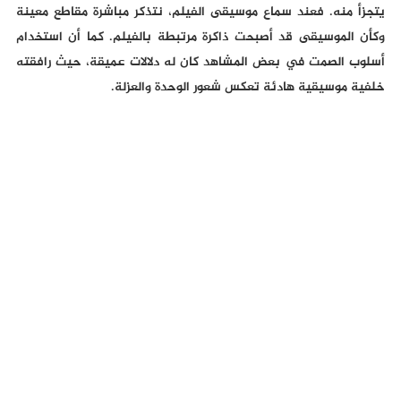
يتجزأ منه. فعند سماع موسيقى الفيلم، نتذكر مباشرة مقاطع معينة
وكأن الموسيقى قد أصبحت ذاكرة مرتبطة بالفيلم. كما أن استخدام
أسلوب الصمت في بعض المشاهد كان له دلالات عميقة، حيث رافقته
خلفية موسيقية هادئة تعكس شعور الوحدة والعزلة.