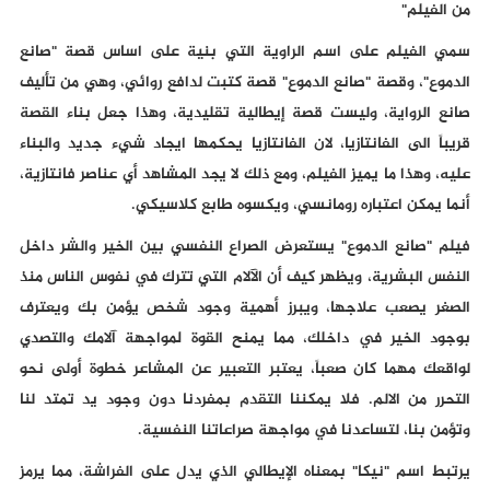
من الفيلم"
سمي الفيلم على اسم الراوية التي بنية على اساس قصة "صانع
الدموع"، وقصة "صانع الدموع" قصة كتبت لدافع روائي، وهي من تأليف
صانع الرواية، وليست قصة إيطالية تقليدية، وهذا جعل بناء القصة
قريباً الى الفانتازيا، لان الفانتازيا يحكمها ايجاد شيء جديد والبناء
عليه، وهذا ما يميز الفيلم، ومع ذلك لا يجد المشاهد أي عناصر فانتازية،
أنما يمكن اعتباره رومانسي، ويكسوه طابع كلاسيكي.
فيلم "صانع الدموع" يستعرض الصراع النفسي بين الخير والشر داخل
النفس البشرية، ويظهر كيف أن الآلام التي تترك في نفوس الناس منذ
الصغر يصعب علاجها، ويبرز أهمية وجود شخص يؤمن بك ويعترف
بوجود الخير في داخلك، مما يمنح القوة لمواجهة آلامك والتصدي
لواقعك مهما كان صعباً، يعتبر التعبير عن المشاعر خطوة أولى نحو
التحرر من الالم. فلا يمكننا التقدم بمفردنا دون وجود يد تمتد لنا
وتؤمن بنا، لتساعدنا في مواجهة صراعاتنا النفسية.
يرتبط اسم "نيكا" بمعناه الإيطالي الذي يدل على الفراشة، مما يرمز