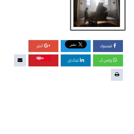
فيسبوك
أنشر
Save
واتس آب
لينكدإن