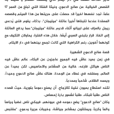
تدور أحداث القصة في دار أيتام الذي يكتنفه الظلام و تحيط به
القصص الخيالية عن صانع الدموع، ونيكا الفتاة التي تبلغ من العمر 17
عاماً، تجد نفسها اخيراً قد حصلت على حريتها من هذا الميتم وقصصه
المعقدة عندما تتبناها أخيراً عائلة "ميليجان"، بذكاء، يقوم فتى يُدعى
ريجل بالعزف على لبيانو أثناء قدوم عائلة "ميليجان"،مما يدفع العائلة
إلى اتخاذ قرار بتبني الصبي أيضًا، خلال هذه الفترة، يحاولان التكيف مع
كونهما أخوين، رغم الكراهية التي كانت تجمع بينهما في دار الايتام.
قصة صانع الدموع الشهيرة
في زمن بعيد عاش فيه الجميع عاجزون عن البكاء، عالم عاش فيه
الناس هياكل فارغه، خالية من المشاعر والاحاسيس، لكن بعيداً عن
العالم، ومغلفه في غطاء من الوحدة، هناك عاش صانع الدموع وحيداً،
ويعمه الظلام، شاحباً ومحدباً،
لكنه استطاع بعيون نقية كالزجاج، أن يصنع دموعاً بلورية، حيث قصده
الناس طلباً للبكاء، طلباً لشعور بذرة إحساس،
وكان "صانع الدموع" يضع دموعه في عيونهم، فيبكي ناس غضباً وياساً
والماً وكرباً، ويمتلئون بمشاعر جياشة، وخيبات مريرة ودموع. "مقتبس