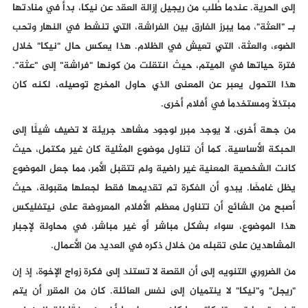
إلى الحرية. عندما طُلب من ريجيل إزالة العقد عن نيكا، بدأ في منادتها
بـ "العثة"، مما يبرز الفارق بين الفراشة، التي تنشط في النهار وتحب
الضوء، والعثة، التي تعيش في الظلام. هذا يعكس حال "نيكا" خلال
فترة حياتها في الميتم، حيث انتقلت من كونها "فراشة" إلى "عثة".
هذا التحول يعبر عن المعنى الذي حاول المخرج توصيله، لكنه كان
مبتذلاً ومستخدماً في أفلام أخرى.
من جهة أخرى، لا يوجد مبرر لوجود مشاهد جريئة لا تضيف شيئًا إلى
الحبكة الأساسية. كما أن تناول موضوع المثلية كان غير مكتمل، حيث
كانت الشخصية المعنية غير راضية ولم تتقبل الأمر، مما جعل الموضوع
يظل غامضًا. يبدو أن الفكرة تم تقديمها فقط لجعلها مقبولة، حيث
أصبح من الشائع أن تتناول معظم الأفلام المعروضة على نيتفليكس
هذا الموضوع، سواء بشكل مباشر أو غير مباشر، في محاولة لإجبار
المشاهدين على تقبله من خلال ذكره في العديد من الأعمال.
من الضروري التنويه إلى أن القصة لا تستند إلى فكرة زواج الإخوة، إذ إن
"ريجل" و"نيكا" لا ينتميان إلى نفس العائلة. كان من المقرر أن يتم