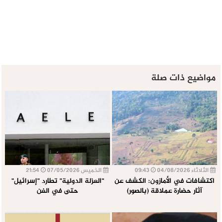
مواضيع ذات صلة
الثلاثاء 04/08/2026
09:43
الخميس 07/05/2026
21:54
اكتشافات في الأمازون: الكشف عن
"العزلة الدولية" تطارد "إسرائيل"
آثار حضارة عملاقة (بالصور)
حتى في الفن