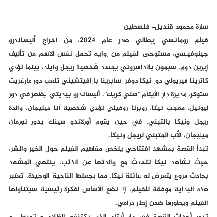
سارة محمود قنديل- فلسطين
فيلم رومانسي إيطالي صدر عام 2024، من اخراج أليساندرو
جينوفيسي، مستوحى الفيلم من روايه تحمل نفس الاسم من تأليف
إيرين دوم. سيمون بالداسروني يجسد شخصية ريجل وايلد، بينما تؤدي
كاترينا فيريولي دور نيكا دوفر. سابرينا بارافيتشيني تلعب دور مارغريت
ستوكر، مديرة دار الأيتام "صني كريك". أليساندرو بيديتي يظهر في دور
ليونيل، معجب نيكا. روبرتا روفيلي تؤدي شخصية آنا ميليجان، والدة
ريجل ونيكا بالتبني، في حين يقوم أورلاندو سينك بدور نورمان
ميليجان، الأب المتبني لريجل ونيكا.
تبدأ القصة بمشهد افتتاحي يلخص مفاهيم الفيلم حول الخير والشر،
حيث نشاهد نيكا تتحدث مع والدتها عن الذئب. ينتهي المشهد
بحادث مروع يتعرض له عائلة نيكا، مما يجعلها الناجية الوحيدة. تعتبر
هذه البداية موفقة للفيلم، إذ تضع الأساس لفكرة رئيسية سيتناولها
الفيلم ويطورها ضمن إطار درامي.