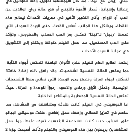
تبني "ريجل" مع "نيكا"، مما كان سيجعلهما أخوين. وفقًا للقوانين في
إيطاليا وإسبانيا، يُحظر الأخوة بالتبني أو في حالة زواج الوالدين عن
الحب أو الزواج. يأتي التغيير الأخير في مجريات الأحداث ليعالج هذه
النقطة، ويشكل هذا الجانب أساس القصة. حتى الوردة السوداء التي
قدمها "ريجل" لـ"نيكا" تعكس رمز الحب المعذب والمهووس، وتؤكد
على الحب المستحيل، مما جعل الفيلم متوقعًا ويفتقر إلى التشويق
في عملية السرده للأحداث.
إعتمد الطابع العام للفيلم على الألوان الباهتة لتعكس أجواء الكآبة،
مما يعكس الحالة النفسية لشخصيات. وقد رافق ذلك إضاءة خافتة
لتعكس اجواء العزلة وتظهر مدى الوحدة التي تعاني منها الشخصيات
الرئيسية. وتمثل الأرزق ورمادي والاسود، رموزاً للوحدة و العزلة، حيث
تعكس الحالة النفسية المضطربة والمشاعر الداخلية.
اما الموسيقى في الفيلم كانت هادئة ومتناسقة مع المشاهد، مما
ساهم في تعزيز المعاني وإضفاء عمق إضافي. طغت موسيقى البيانو
على الفيلم، حيث كانت الشخصية الرئيسية تعزف عليها، مما جعل
المشاهدين يربطون بين هذه الموسيقى والفيلم وكأنها أصبحت جزءًا لا