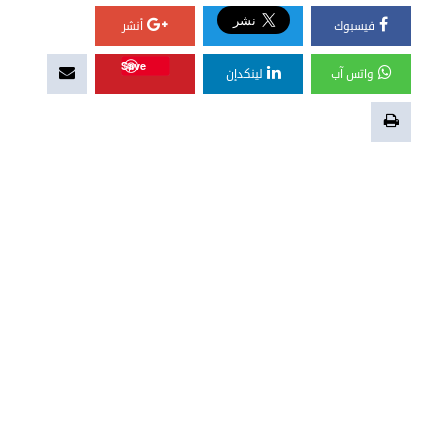
فيسبوك
أنشر
Save
واتس آب
لينكدإن