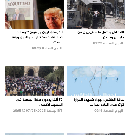
الاحتلال يعتقل فلسطينيين من
الديمقراطيون يجهزون "ترسانة
نابلس وجنين
تحقيقات" ضد ترامب.. والعزل ورقة
ليست ...
اليوم الساعة 09:22
اليوم الساعة 09:20
حالة الطقس: أجواء شديدة الحرارة
70 ألفا يؤدون صلاة الجمعة في
تؤثر على البلاد بدءا ...
المسجد الأقصى
اليوم الساعة 09:15
الجمعة 07/08/2026
20:51