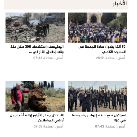
الأخبار
70 ألفا يؤدون صلاة الجمعة في
اليونيسف: استشهاد 300 طفل منذ
المسجد الأقصى
وقف إطلاق النار في ...
أمس الساعة 20:51
أمس الساعة 07:43
اسرائيل تضع خطة لإيواء جواسيسها
الاحتلال يصدر 8 أوامر إزالة أشجار من
في غزة
أراضي المواطنين ...
أمس الساعة 07:42
أمس الساعة 07:38