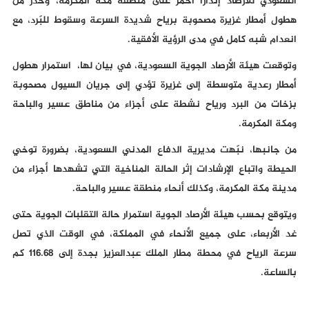
السعودي للأرصاد إنذارًا أحمر على منطقة مكة المكرمة، وحذر من
هطول أمطار غزيرة مصحوبة برياح شديدة السرعة وسقوط للبّرد، مع
انعدام شبه كامل في مدى الرؤية الأفقية.
وتوقعت هيئة الأرصاد الجوية السعودية، في بيان لها، استمرار هطول
أمطار رعدية متوسطة إلى غزيرة تؤدي إلى جريان السيول مصحوبة
بزخات من البرد ورياح نشطة على أجزاء من مناطق عسير والباحة
ومكة المكرمة.
من جانبها، نبّهت مديرية الدفاع المدني السعودية، بضرورة توخي
الحيطة واتباع الإرشادات إثر الحالة المناخية التي تشهدها أجزاء من
مدينة مكة المكرمة، وكذلك أنحاء منطقة عسير والباحة.
ويتوقع بحسب هيئة الأرصاد الجوية استمرار حالة التقلبات الجوية حتى
غد الأربعاء، على جميع الأنحاء في المملكة، في الوقت الذي تصل
سرعة الرياح في محطة مطار الملك عبدالعزيز بجدة إلى 116.68 كم
بالساعة.