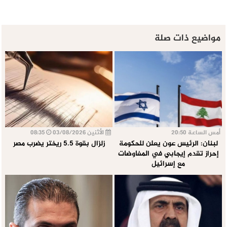
مواضيع ذات صلة
أمس الساعة 20:50
الأثنين 03/08/2026
08:35
لبنان: الرئيس عون يعلن للحكومة
زلزال بقوة 5.5 ريختر يضرب مصر
إحراز تقدم إيجابي في المفاوضات
مع إسرائيل