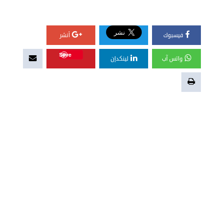
فيسبوك
أنشر
Save
واتس آب
لينكدإن