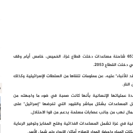
قال مكتب الأمم المتحدة لتنسيق الشؤون الإنسانية إن 653 شاحنة مساعدات دخلت قطاع غزة، الخميس، خامس أيام وقف
خلت القطاع 2053.
 للأنباء" عليه، عن معلومات تلقاها من السلطات الإسرائيلية وكذلك
لنار.
م
ا، وصفت الأمم المتحدة عملياتها الإنسانية بأنها كانت صعبة في ضوء ما واجهته من
 المساعدات بشكل مباشر والقيود التي تفرضها "إسرائيل" على
أعمال نهب من جانب عصابات مسلحة بدعم من قوا الاحتلال.
نية في غزة تشمل المساعدات الغذائية وفتح المخابز وتوفير الرعاية
المياه وإحضار المواد لإصلاح أماكن الإيواء ولم شمل الأسر.