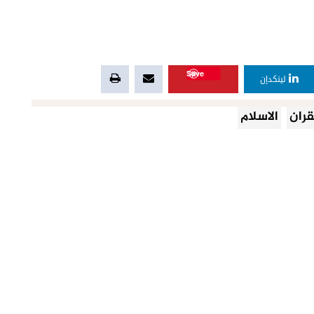
Save
لينكدإن
قران
الاسلام