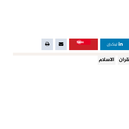
Save
لينكدإن
قران
الاسلام