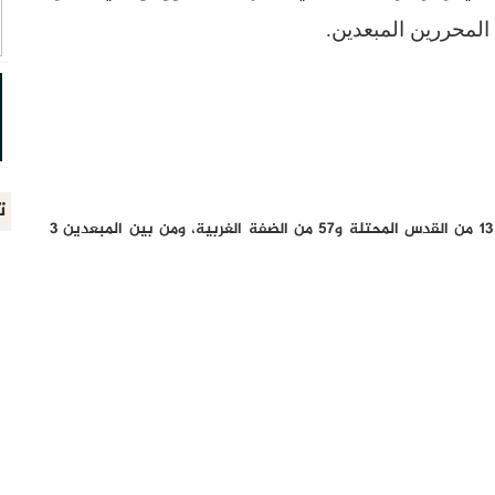
لمحررين المبعدين.
ت
ويبلغ عدد الأسرى الذين وصلوا لمصر 70 أسيرًا، من بينهم 13 من القدس المحتلة و57 من الضفة الغربية، ومن بين المبعدين 3