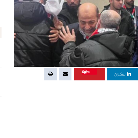
Save
لينكدإن