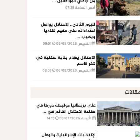
من أراضي المواطنين ...
أمس الساعة 07:38
لليوم الثاني.. الاحتلال يواصل
اعتداءاته على مخيم قلنديا
ويصيب ...
الخميس 06/08/2026
09:01
الاحتلال يهدم بناية سكنية في
كفر قاسم
الخميس 06/08/2026
08:58
قالات
على بريطانيا مواجهة دورها في
صناعة الاحتلال القائم في ...
الأربعاء 08/07/2026
14:13
الإنتخابات الإسرائيلية والرهان