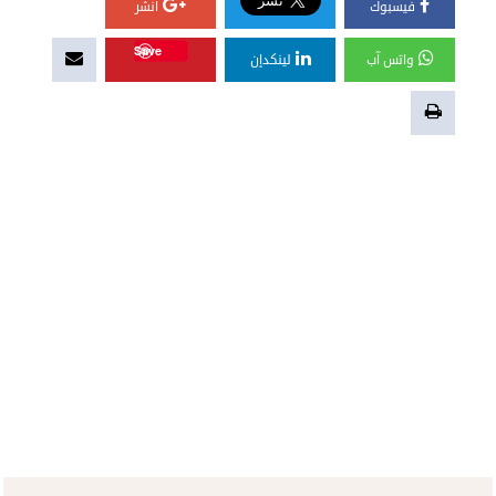
فيسبوك
أنشر
Save
واتس آب
لينكدإن