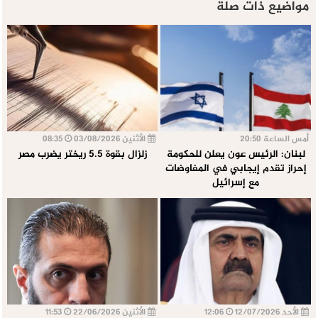
مواضيع ذات صلة
أمس الساعة 20:50
الأثنين 03/08/2026
08:35
لبنان: الرئيس عون يعلن للحكومة
زلزال بقوة 5.5 ريختر يضرب مصر
إحراز تقدم إيجابي في المفاوضات
مع إسرائيل
الأحد 12/07/2026
12:06
الأثنين 22/06/2026
11:53