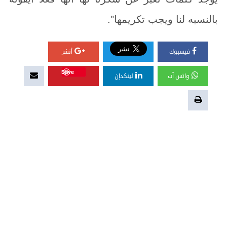
بالنسبه لنا ويجب تكريمها".
فيسبوك
أنشر
Save
واتس آب
لينكدإن