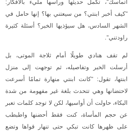
أتماسك"، تكمل حديثها ورأسها مليء بالأفكار:
"كيف أخبر ابنتي؟ من سيعتني بها؟ إنها حامل في
الشهر السادس، هل سيؤذيها الخبر؟ أسئلة كثيرة
راودتني".
لم تقف هنادي طويلًا أمام ثلاجة الموتى، بل
أرسلت الخبر وتفاصيله، ثم توجهت إلى منزل
ابنتها، تقول: "كانت ابنتي منهارة تمامًا أسرعت
لاحتضانها وهي تتحدث بلغة غير مفهومة من شدة
البكاء، حاولت أن أواسيها، لكن لا توجد كلمات تعبر
عن حجم المأساة، كنت فقط أحضنها واطبطب
على ظهرها كانت تبكي حتى تنهار قواها وتضع