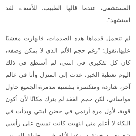
المستشفى، عندما قالها الطبيب: للأسف، لقد
استشهد".
لم تتحمل قدماها هذه الصدمات، فانهارت مغشيًا
عليها،تقول: "رغم حجم الألم الذي لا يمكن وصفه،
كان كل تفكيري في ابنتي، لم أستطع في ذلك
اليوم تغطية الخبر، عدت إلى المنزل وأنا في عالم
آخر، شاردة ومنكسرة بنفسيه مدمرة،الجميع حاول
مواساتي، لكن حجم الفقد لم يترك مكانًا لأن أكون
قوية، لأول مرة أرتمي في حضن ابنتي وبدأت في
البكاء لا أعلم متي انتهيت كانت تمسح على رأسي
شعرت بسخونة دموعها لأنام في محاولة للهروب