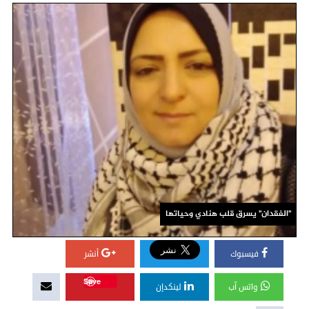
"الفقدان" يسرق قلب هنادي وحياتها
فيسبوك
أنشر
Save
واتس آب
لينكدإن