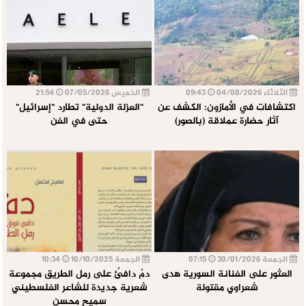
الثلاثاء 04/08/2026
09:43
الخميس 07/05/2026
21:54
اكتشافات في الأمازون: الكشف عن
"العزلة الدولية" تطارد "إسرائيل"
آثار حضارة عملاقة (بالصور)
حتى في الفن
الجمعة 30/01/2026
07:15
الجمعة 10/10/2025
10:34
العثور على الفنانة السورية هدى
دمٌ دافئٌ على رمل الطريق مجموعة
شعراوي مقتولة
شعرية جديدة للشاعر الفلسطيني
سميح محسن