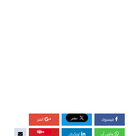
فيسبوك
أنشر
Save
واتس آب
لينكدإن