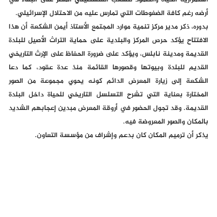
استمرارية الحياة والصمود للشعب الفلسطيني المصر على البقاء في
أرضه رغم كافة الضغوطات التي تمارس عليه من الاحتلال الإسرائيلي.
بدوره، ذكر مدير مركز تنمية موارد المجتمع الأستاذ أيمن الشكعة أن هذا
الافتتاح يؤكد حرص المركز والبلدية على حماية التراث الأصيل للبلدة
القديمة ومدينة نابلس، ويؤكد على ضرورة الحفاظ على الإرث التاريخي
القديم للبلدة وبيوتها وقصورها القائمة منذ عدة عقود، كما دعا
الشكعة إلى زيارة المعرض الدائم كونه يحوي مجموعة من الصور
المختارة بعناية التي تشرح التسلسل التاريخي للحياة داخل البلدة
القديمة. وقد تجول الحضور في أروقة المعرض مبدين إعجابهم الشديد
بالمكان والصور المعروضة فيه.
يذكر أن ترميم المكان كان بدعم وإشراف من مؤسسة التعاون.