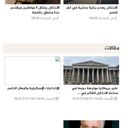
الاحتلال يهدم بناية سكنية في كفر
الاحتلال يعتقل 5 مواطنين ويقتحم
قاسم
عدة مناطق بالضفة
أمس الساعة 08:58
أمس الساعة 08:55
مقالات
على بريطانيا مواجهة دورها في
الإنتخابات الإسرائيلية والرهان الخاسر
صناعة الاحتلال القائم في ...
.
الأربعاء 08/07/2026
14:13
السبت 27/06/2026
16:31