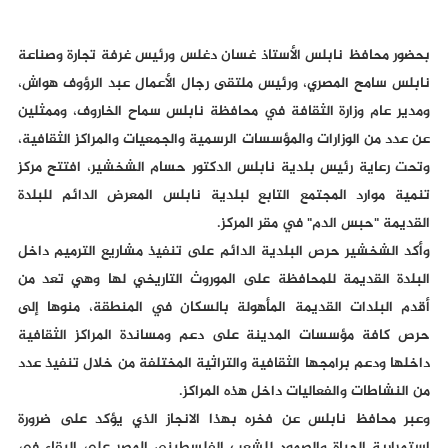
بحضور محافظ نابلس الأستاذ غسان دغلس ورئيس غرفة تجارة وصناعة
نابلس سامح المصري، ورئيس ملتقى رجال الأعمال عبد الرؤوف هواش،
ومدير عام وزارة الثقافة في محافظة نابلس سماح الخاروف، وممثلين
عن عدد من الوزارات والمؤسسات الرسمية والجمعيات والمراكز الثقافية،
وتحت رعاية رئيس بلدية نابلس الدكتور حسام الشخشير، افتتح مركز
تنمية موارد المجتمع التابع لبلدية نابلس المعرض الدائم للبلدة
القديمة "حبس الدم" في مقر المركز.
وأكد الشخشير حرص البلدية الدائم على تنفيذ مشاريع الترميم داخل
البلدة القديمة للمحافظة على الموروث التاريخي لها وهي تعد من
أقدم البلدات القديمة المأهولة بالسكان في المنطقة، منوها إلى
حرص كافة مؤسسات المدينة على دعم ومساندة المراكز الثقافية
داخلها ودعم برامجها الثقافية والتراثية المختلفة من خلال تنفيذ عدد
من النشاطات والفعاليات داخل هذه المراكز.
وعبر محافظ نابلس عن فخره بهذا الانجاز الذي يؤكد على ضرورة