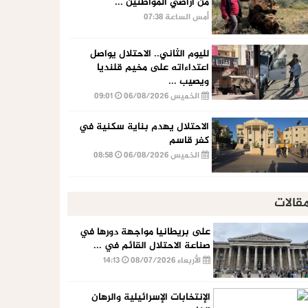
من أراضي المواطنين ...
أمس الساعة 07:38
لليوم الثاني.. الاحتلال يواصل
اعتداءاته على مخيم قلنديا
ويصيب ...
الخميس 06/08/2026
09:01
الاحتلال يهدم بناية سكنية في
كفر قاسم
الخميس 06/08/2026
08:58
قالات
على بريطانيا مواجهة دورها في
صناعة الاحتلال القائم في ...
الأربعاء 08/07/2026
14:13
الإنتخابات الإسرائيلية والرهان