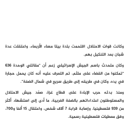
وكانت قوات الاحتلال اقتحمت بلدة بيتا مساء الأربعاء، واعتقلت عدة
شبان بعد التنكيل بهم.
وكان متحدث باسم الجيش الإسرائيلي زعم أن "مقاتلي الوحدة 636
"تمكنوا من القضاء على ملثم، تم التعرف عليه أنه كان يحمل حجارة
في يده، وكان في طريقه إلى طريق سريع في شمال الضفة".
ومنذ بدئه حرب الإبادة على قطاع غزة، صعّد جيش الاحتلال
والمستوطنون اعتداءاتهم بالضفة الغربية، ما أدى إلى استشهاد أكثر
من 939 فلسطينيا، وإصابة قرابة 7 آلاف شخص، واعتقال 15 ألفا و700،
وفق معطيات فلسطينية رسمية.