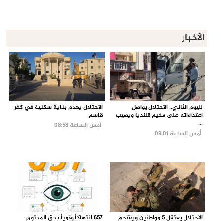
الأخبار
لليوم الثاني.. الاحتلال يواصل
الاحتلال يهدم بناية سكنية في كفر
اعتداءاته على مخيم قلنديا ويصيب
قاسم
...
أمس الساعة 08:58
أمس الساعة 09:01
الاحتلال يعتقل 5 مواطنين ويقتحم
657 انتهاكاً رقمياً بحق المحتوى