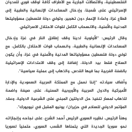
الفلسطينية، والاتصالات الجارية مع الأطراف كافة لوقف فوري للعدوان
الإسرائيلي على شعبنا، وإدخال المساعدات الإنسانية والطبية إلى
قطاع غزة، واعادة الإعمار دون تهجير، وتولي دولة فلسطين مسؤوليتها
المدنية والأمنية، والانسحاب الكامل لقوات الاحتلال الاسرائيلي.
وقال الرئيس: "الأولوية لدينا وقف إطلاق النار في غزة وإدخال
المساعدات الإنسانية والطبية، وانسحاب قوات الاحتلال بالكامل، مع
تولي دولة فلسطين مسؤولياتها المدنية والأمنية في غزة، وأن يكون
السلاح فقط بيد الدولة، إضافة إلى وقف الاعتداءات الإسرائيلية
بالضفة الغربية بما فيها القدس، والذهاب إلى عملية سياسية".
وأضاف سيادته "إننا نعمل مع المملكة العربية السعودية والإدارة
الأميركية والدول العربية والأوروبية المعنية، على صيغة واضحة
للذهاب لمسار تنفيذ حل الدولتين المبني على الشرعية الدولية، وعقد
المؤتمر الدولي للسلام في حزيران/ يونيو المقبل في نيويورك".
وهنأ الرئيس، نظيره السوري الرئيس أحمد الشرع، على نجاحه وإنجازاته
نحو سوريا الجديدة التي يتمناها الشعب السوري، متمنياً لسوريا