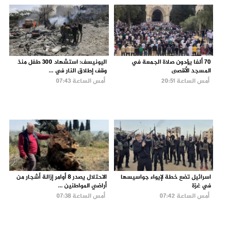
70 ألفا يؤدون صلاة الجمعة في
اليونيسف: استشهاد 300 طفل منذ
المسجد الأقصى
وقف إطلاق النار في ...
أمس الساعة 20:51
أمس الساعة 07:43
اسرائيل تضع خطة لإيواء جواسيسها
الاحتلال يصدر 8 أوامر إزالة أشجار من
في غزة
أراضي المواطنين ...
أمس الساعة 07:42
أمس الساعة 07:38