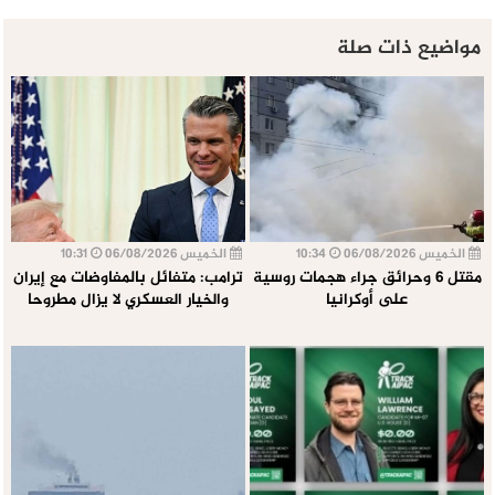
مواضيع ذات صلة
الخميس 06/08/2026
10:34
الخميس 06/08/2026
10:31
مقتل 6 وحرائق جراء هجمات روسية
ترامب: متفائل بالمفاوضات مع إيران
على أوكرانيا
والخيار العسكري لا يزال مطروحا