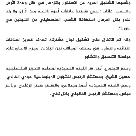
وشعبها الشقيق المزيد من الاستقرار والازدهار في ظل وحدة الأرض
والشعب، قائلا: "تجمع شعبينا علاقات أخوة راسخة منذ الأزل، ولا زلنا
نقدر بكل العرفان استضافة الشعب الفلسطيني من اللاجئين في
سوريا".
وقد تم الاتفاق على تشكيل لجان مشتركة تهدف لتعزيز العلاقات
الثنائية والتعاون في مختلف المجالات بين البلدين، وجرى الاتفاق على
مواصلة التنسيق والتشاور.
وحضر الاجتماع: أمين سر اللجنة التنفيذية لمنظمة التحرير الفلسطينية
حسين الشيخ، ومستشار الرئيس للشؤون الدبلوماسية مجدي الخالدي،
وعضو اللجنة التنفيذية أحمد مجدلاني، والسفير سمير الرفاعي، وياسر
عباس، ومستشار الرئيس القانوني وائل لافي.