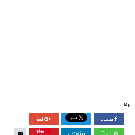
وفا
فيسبوك
أنشر
Save
واتس آب
لينكدإن