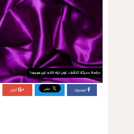
دراسة حديثة تكشف.. لون نراه لكنه غير موجود!
فيسبوك
أنشر