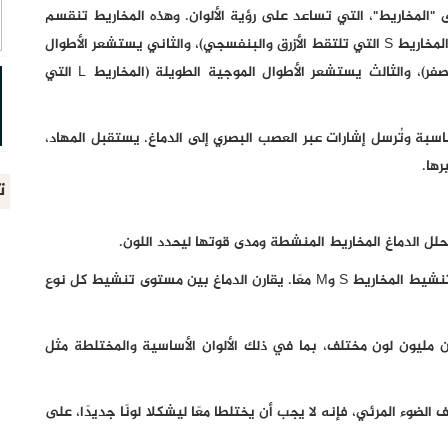
"المخاريط"، التي تساعد على رؤية الألوان. وهذه المخاريط تنقسم
إلى ثلاثة أنواع: أحدها يستشعر الأطوال الموجية القصيرة (المخاريط S التي تلتقط الأزرق والبنفسجي)، والثاني يستشعر الأطوال
الموجية المتوسطة (المخاريط M التي تلتقط الأخضر والأصفر)، والثالث يستشعر الأطوال الموجية الطويلة (المخاريط L التي
سبة وتُرسل إشارات عبر العصب البصري إلى الدماغ. يستقبل المهاد،
ها.
ت
حلل الدماغ المخاريط المنشطة ومدى قوتها ليحدد اللون.
وفي حال تواجد الضوء بين لونين مثل الأزرق والأخضر، يتم تنشيط المخاريط S وM معًا. يقارن الدماغ بين مستوى تنشيط كل نوع
من مليون لون مختلف، بما في ذلك الألوان الأساسية والمختلطة مثل
ضوء المرئي، فإنه لا يجب أن يختلطا معًا ليشكلا لونًا جديدًا، على