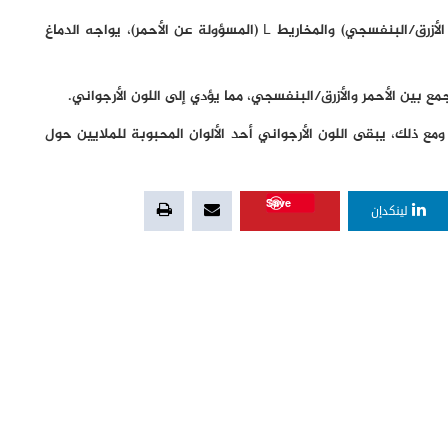
لذا، عندما يتم تنشيط كل من المخاريط S (المسؤولة عن الأزرق/البنفسجي) والمخاريط L (المسؤولة عن الأحمر)، يواجه الدماغ
ع بين الأحمر والأزرق/البنفسجي، مما يؤدي إلى اللون الأرجواني.
 ومع ذلك، يبقى اللون الأرجواني أحد الألوان المحبوبة للملايين حول
Save
لينكدإن