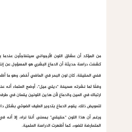
من المؤكد أن عشاق اللون الأرجواني سيتفاجأون عندما ي
كشفت دراسة حديثة أن الدماغ البشري هو المسؤول عن إن
ففي الحقيقة، كان لون البحر في الماضي أخضر، وهو ما أظ
وفقًا لما نشرته صحيفة "ديلي ميل"، أوضح العلماء أنه عن
ارتباك في العين والدماغ لأن هذين اللونين يقعان في طر
لتعويض ذلك، يقوم الدماغ بتدوير الطيف الضوئي بشكل دائري، 
ورغم أن هذا اللون "حقيقي" بمعنى أننا نراه، إلا أنه ف
المتعارضة للضوء، كما أظهرت الدراسة العلمية.