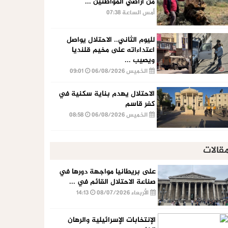
من أراضي المواطنين ...
أمس الساعة 07:38
لليوم الثاني.. الاحتلال يواصل
اعتداءاته على مخيم قلنديا
ويصيب ...
الخميس 06/08/2026
09:01
الاحتلال يهدم بناية سكنية في
كفر قاسم
الخميس 06/08/2026
08:58
قالات
على بريطانيا مواجهة دورها في
صناعة الاحتلال القائم في ...
الأربعاء 08/07/2026
14:13
الإنتخابات الإسرائيلية والرهان