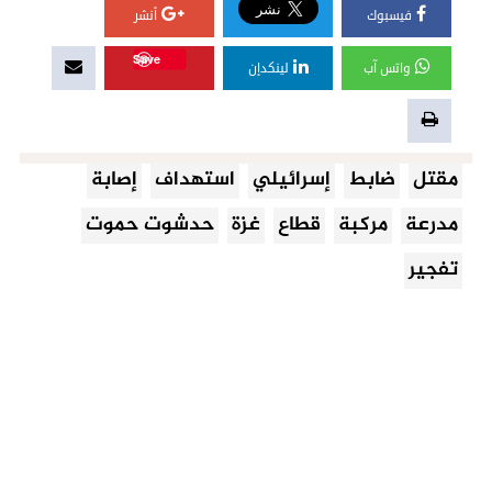
فيسبوك
أنشر
Save
واتس آب
لينكدإن
مقتل
ضابط
إسرائيلي
استهداف
إصابة
مدرعة
مركبة
قطاع
غزة
حدشوت حموت
تفجير