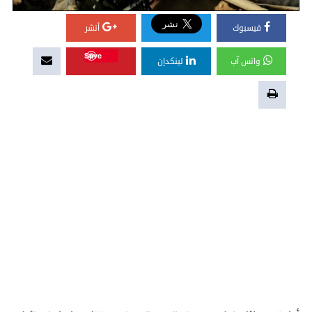
فيسبوك
أنشر
Save
واتس آب
لينكدإن