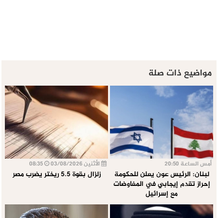
مواضيع ذات صلة
أمس الساعة 20:50
الأثنين 03/08/2026
08:35
لبنان: الرئيس عون يعلن للحكومة
زلزال بقوة 5.5 ريختر يضرب مصر
إحراز تقدم إيجابي في المفاوضات
مع إسرائيل