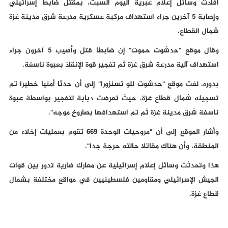
أفادت وسائل إعلام عبرية اليوم السبت، بمقتل ضابط إسرائيلي
وإصابة 5 آخرين جراء استهداف مركبة عسكرية مدرعة شرق مدينة غزة
شمال القطاع.
وقال موقع "حدشوت حموت" إن ضابطا قتل وأصيب 5 آخرون جراء
استهداف آلية مدرعة شرق غزة ثم تفجير قوة الإنقاذ بعبوة ناسفة.
بدوره، لفت موقع "حدشوت للو تسنزورا" إلى أن حدثا أمنيا خطيرا تم
تسجيله شمال قطاع غزة، حيث تعرضت دبابة لتفجير بواسطة عبوة
ناسفة شرق مدينة غزة ثم تم استهدافها بصاروخ موجه".
وأشار الموقع إلى أن "مروحيات الوحدة 669 تقوم بعمليات إخلاء من
المنطقة، وأن هناك مقاتلا حالته حرجة جدا".
هذا وتحدثت وسائل إعلام إسرائيلية عن معارك ضارية تدور بين قوات
الجيش الإسرائيلي ومقاومين فلسطينيين في مواقع مختلفة بشمال
قطاع غزة.