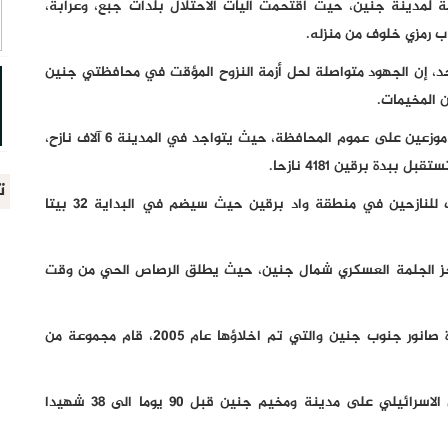
ة لمدينة جنين، حيث اقتحمت آليات الاحتلال بلدات جبع، وعرابة،
 رمزي خلوف من منزله.
حد، إن الجهود متواصلة لحل أزمة النزوح المؤقت في محافظتي جنين
 المخيمات.
وبحسب أبو الرب فإن عدد النازحين وصل الى 21 ألف نازح، موزعين على عموم المحافظة، حيث يتواجد في المدينة 6 آلاف نازح،
ت
وبحسب وزارة الاشغال فان الاجتماعات لتأمين مأوى مؤقت للنازحين في منطقة واد برقين حيث سيضم في البداية 32 بيتا
جز الجلمة العسكري شمال جنين، حيث يطلق الرصاص الحي من وقت
وفي مكان المستعمرة التي كانت مقامة على أراضي بلدة صانور جنوب جنين والتي تم اخلاؤها عام 2005، قام مجموعة من
ووصل عدد الشهداء في محافظة جنين منذ بدء العدوان الاسرائيلي على مدينة ومخيم جنين قبل 90 يوما الى 38 شهيدا