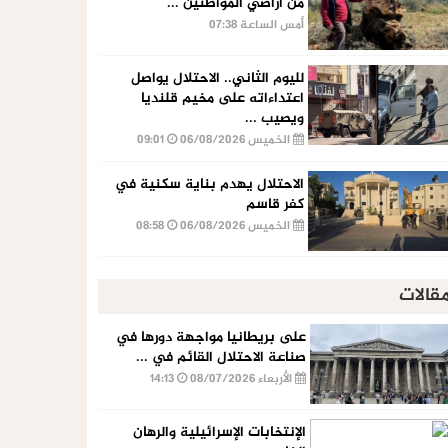
من أراضي المواطنين ...
أمس الساعة 07:38
لليوم الثاني.. الاحتلال يواصل
اعتداءاته على مخيم قلنديا
ويصيب ...
الخميس 06/08/2026
09:01
الاحتلال يهدم بناية سكنية في
كفر قاسم
الخميس 06/08/2026
08:58
قالات
على بريطانيا مواجهة دورها في
صناعة الاحتلال القائم في ...
الأربعاء 08/07/2026
14:13
الإنتخابات الإسرائيلية والرهان