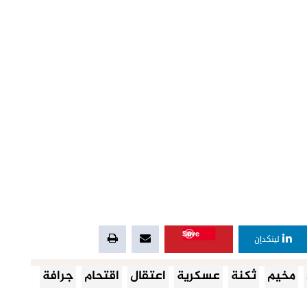
Save
لينكدإن
مخيم
ثكنة
عسكرية
اعتقال
اقتحام
جرافة