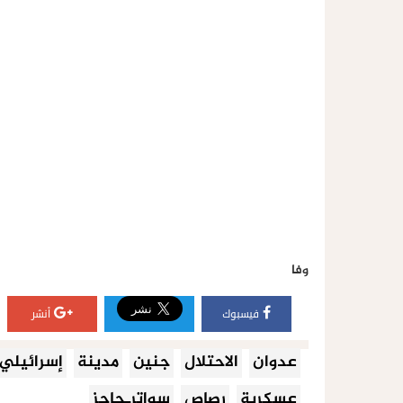
وفا
فيسبوك
أنشر
عدوان
الاحتلال
جنين
مدينة
إسرائيلي
عسكرية
رصاص
سواترـحاجز