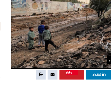
ع
Save
لينكدإن