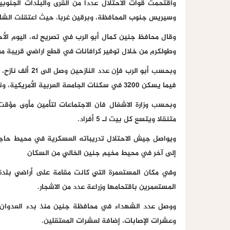
واقتحمت قوات الاحتلال عددا من القرى والبلدات الجنوبي
وسيريس جنوب المحافظة، وبرقين غربا، حيث اعتقلت الشاب
وقال محافظ جنين كمال أبو الرب في تصريح له، اليوم الأ
وطولكرم من خلال توفير كرافانات في قطع اراضي قريبة من
فيما يسكن 3200 في سكنات الجامعة العربية الأمريكية، وتستقبل ببدة برقين 4181 نازحا.
متنقلا ويتسع كل بيت لـ 5 أفراد.
ويواصل جيش الاحتلال تدريباته العسكرية في محيط حا
إلى آخر في محيط مخيم جنين الخالي من السكان
المستعمرين باقتحامها وزراعة عدد من الاشجار.
وعشرات الإصابات، إضافة لعشرات المعتقلين.