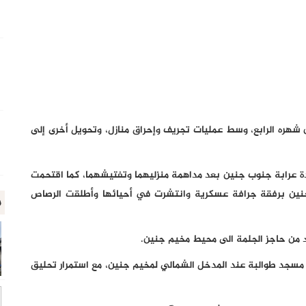
شهره الرابع، وسط عمليات تجريف وإحراق منازل، وتحويل أخرى إلى
لدة عرابة جنوب جنين بعد مداهمة منزليهما وتفتيشهما، كما اقتحمت
ب جنين برفقة جرافة عسكرية وانتشرت في أحيائها وأطلقت الرصاص
م
 من حاجز الجلمة الى محيط مخيم جنين.
مسجد طوالبة عند المدخل الشمالي لمخيم جنين، مع استمرار تحليق