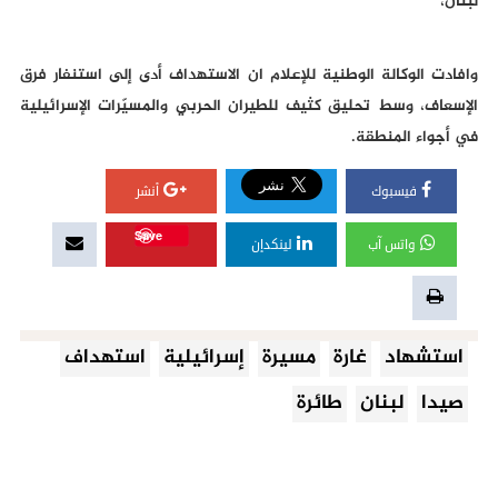
لبنان،
وافادت الوكالة الوطنية للإعلام ان الاستهداف أدى إلى استنفار فرق
الإسعاف، وسط تحليق كثيف للطيران الحربي والمسيّرات الإسرائيلية
في أجواء المنطقة.
فيسبوك
أنشر
Save
واتس آب
لينكدإن
استشهاد
غارة
مسيرة
إسرائيلية
استهداف
صيدا
لبنان
طائرة