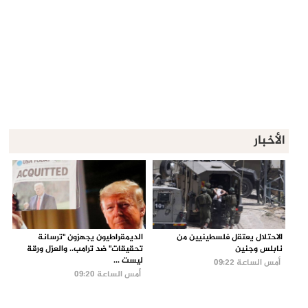
الأخبار
الاحتلال يعتقل فلسطينيين من
الديمقراطيون يجهزون "ترسانة
نابلس وجنين
تحقيقات" ضد ترامب.. والعزل ورقة
ليست ...
أمس الساعة 09:22
أمس الساعة 09:20