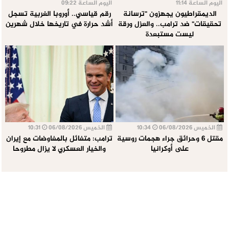
اليوم الساعة 11:14
اليوم الساعة 09:22
الديمقراطيون يجهزون "ترسانة
رقم قياسي.. أوروبا الغربية تسجل
تحقيقات" ضد ترامب.. والعزل ورقة
أشد حرارة في تاريخها خلال شهرين
ليست مستبعدة
الخميس 06/08/2026
10:34
الخميس 06/08/2026
10:31
مقتل 6 وحرائق جراء هجمات روسية
ترامب: متفائل بالمفاوضات مع إيران
على أوكرانيا
والخيار العسكري لا يزال مطروحا