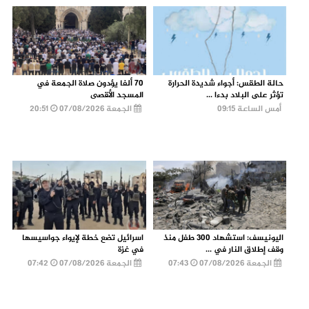
حالة الطقس: أجواء شديدة الحرارة
70 ألفا يؤدون صلاة الجمعة في
تؤثر على البلاد بدءا ...
المسجد الأقصى
أمس الساعة 09:15
الجمعة 07/08/2026
20:51
اليونيسف: استشهاد 300 طفل منذ
اسرائيل تضع خطة لإيواء جواسيسها
وقف إطلاق النار في ...
في غزة
الجمعة 07/08/2026
07:43
الجمعة 07/08/2026
07:42