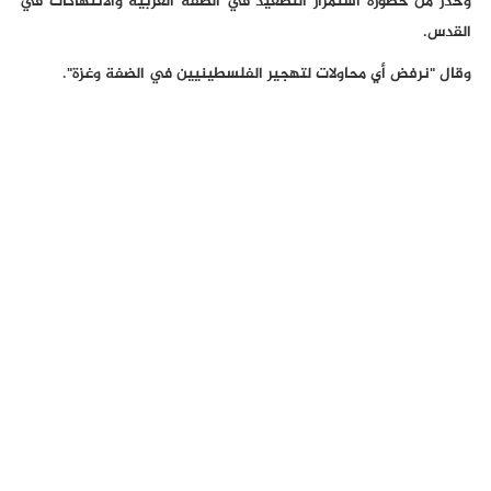
وحذر من خطورة استمرار التصعيد في الضفة الغربية والانتهاكات في
القدس.
وقال "نرفض أي محاولات لتهجير الفلسطينيين في الضفة وغزة".