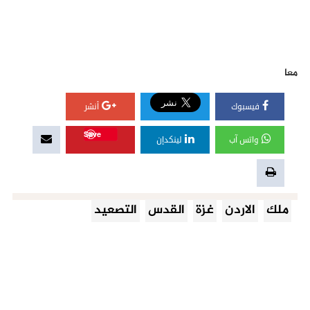
معا
فيسبوك
أنشر
Save
واتس آب
لينكدإن
ملك
الاردن
غزة
القدس
التصعيد