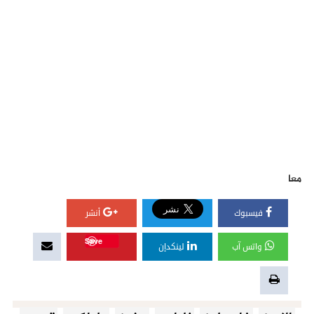
معا
فيسبوك
أنشر
Save
واتس آب
لينكدإن