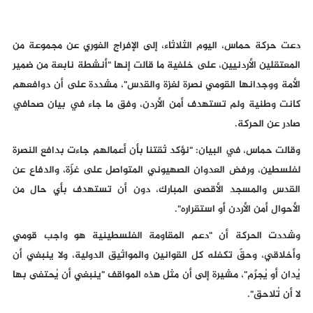
دعت حركة حماس، اليوم الثلاثاء، إلى الإفراج الفوري عن مجموعة من
المعتقلين الأردنيين، على خلفية ما قالت إنها "أنشطة نابعة من ضمير
الأمة ووجدانها القومي نصرة لغزة والقدس"، مشددة على أن دوافعهم
كانت وطنية ولم تستهدف أمن الأردن، وفق ما جاء في بيان صحافي
صادر عن الحركة.
وقالت حماس، في البيان: "نؤكد ثقتنا بأن أعمالهم جاءت بدافع النصرة
لفلسطين، ورفض العدوان الصهيوني المتواصل على غزّة، والدفاع عن
القدس والمسجد الأقصى المبارك، دون أن تستهدف بأي حال من
الأحوال أمن الأردن أو استقراره".
وشددت الحركة أن "دعم المقاومة الفلسطينية هو واجب قومي
وأخلاقي، وحقّ تكفله كل القوانين والمواثيق الدولية، ولا ينبغي أن
يُدان أو يُجرَّم"، مشيرة إلى أن مثل هذه المواقف "ينبغي أن يُحتفى بها
لا أن تُلاحق".