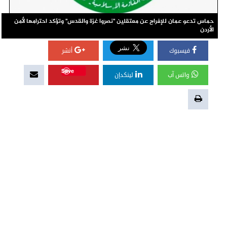
حماس تدعو عمان للإفراج عن معتقلين "نصروا غزة والقدس" وتؤكد احترامها لأمن
الأردن
فيسبوك
أنشر
Save
واتس آب
لينكدإن