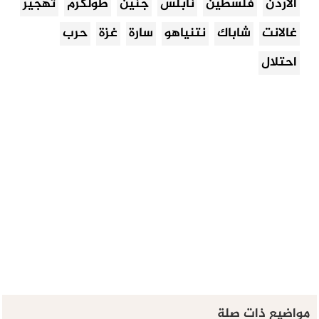
الاردن
فلسطين
نابلس
جنين
طولكرم
تهجير
غالانت
شاباك
نتنياهو
سارة
غزة
حرب
احتلال
مواضيع ذات صلة