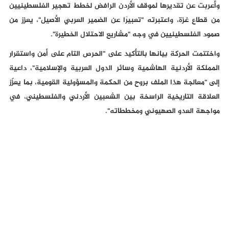
وأعربت عن تقديرها لموقف الأردن الرافض لخطط تهجير الفلسطينيين
من قطاع غزة، واعتبرته "تعبيرًا عن الضمير العربي الأصيل"، يعزز من
صمود الفلسطينيين في وجه "مشاريع الاحتلال الخطيرة".
واختتمت الحركة بيانها بالتأكيد على "الحرص التام على أمن واستقرار
المملكة الأردنية الهاشمية وسائر الدول العربية والإسلامية"، داعية
إلى "معالجة هذا الملف بروح من الحكمة والمسؤولية القومية، بما يعزّز
العلاقة التاريخية الراسخة بين الشعبين الأردني والفلسطيني، في
مواجهة العدو الصهيوني ومخططاته".