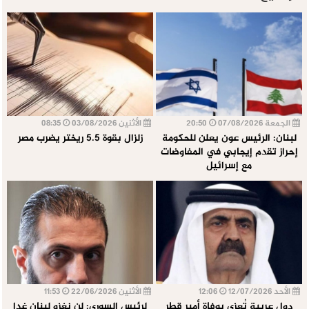
الجمعة 07/08/2026
20:50
الأثنين 03/08/2026
08:35
لبنان: الرئيس عون يعلن للحكومة
زلزال بقوة 5.5 ريختر يضرب مصر
إحراز تقدم إيجابي في المفاوضات
مع إسرائيل
الأحد 12/07/2026
12:06
الأثنين 22/06/2026
11:53
دول عربية تُعزي بوفاة أمير قطر
لرئيس السوري: لن نغزو لبنان غدا