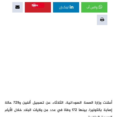
Save
واتس آب
لينكدإن
أعلنت وزارة الصحة السودانية، الثلاثاء، عن تسجيل ألفين و729 حالة
إصابة بالكوليرا، بينها 172 وفاة في عدد من ولايات البلاد خلال الأيام