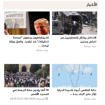
الأخبار
الاحتلال يعتقل فلسطينيين من
الديمقراطيون يجهزون "ترسانة
نابلس وجنين
تحقيقات" ضد ترامب.. والعزل ورقة
ليست ...
منذ ساعة
منذ ساعة
حالة الطقس: أجواء شديدة الحرارة
70 ألفا يؤدون صلاة الجمعة في
تؤثر على البلاد بدءا ...
المسجد الأقصى
منذ ساعة
الجمعة 07/08/2026
20:51