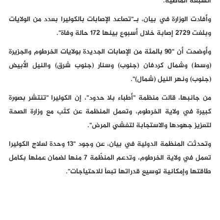
السبعة الماضية.
وأفادت الوزارة في بيان، بـ"تصاعد الإصابات بالكوليرا بعدد من الولايات
وبلغت 2729 إصابة خلال أسبوع بينها 172 حالة وفاة".
وأوضحت أن "90 بالمئة من الإصابات الجديدة بولايات الخرطوم والجزيرة
(وسط) وشمال كردفان (جنوب) وسنار (جنوب شرق) والنيل الأبيض
(جنوب) ونهر النيل (شمال)".
من جانبها، قالت منظمة "أطباء بلا حدود"، إن الكوليرا "تنتشر بصورة
كبيرة في ولاية ‎الخرطوم، وتعمل المنظمة عن كثب مع وزارة الصحة
لتعزيز جهودها والاستجابة لتفشي المرض".
وتحدثت المنظمة الدولية في بيان، عن وجود "13 وحدة لعلاج الكوليرا
تعمل في ولاية الخرطوم، وتدعم المنظّمة 7 منها لضمان عملها بكامل
طاقتها وإمكانية توسيع قدراتها تبعاً للاحتياجات".