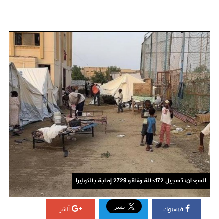
السودان: تسجيل 172حالة وفاة و 2729 إصابة بالكوليرا
فيسبوك
أنشر