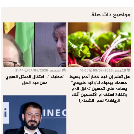
مواضيع ذات صلة
الخميس 09/07/2026
10:05
الخميس 07/05/2026
21:44
هل تعلم إن فيه خضار أحمر بسيط
"صطيف ".. اعتقال الممثل السوري
جسمك بيحوله لـ"وقود طبيعي"
معن عبد الحق
يساعد على تحسين تدفق الدم
وكفاءة استخدام الأكسجين أثناء
الرياضة؟ نعم، الشمندر!