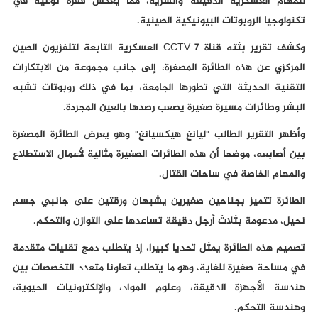
للمهام العسكرية الدقيقة والسرية، مما يعكس قفزة نوعية في
تكنولوجيا الروبوتات البيونيكية الصينية.
وكشف تقرير بثته قناة CCTV 7 العسكرية التابعة لتلفزيون الصين
المركزي عن هذه الطائرة المصغرة، إلى جانب مجموعة من الابتكارات
التقنية الحديثة التي تطورها الجامعة، بما في ذلك روبوتات تشبه
البشر وطائرات مسيرة صغيرة يصعب رصدها بالعين المجردة.
وأظهر التقرير الطالب "ليانغ هيكسيانغ" وهو يعرض الطائرة المصغرة
بين أصابعه، موضحا أن هذه الطائرات الصغيرة مثالية لأعمال الاستطلاع
والمهام الخاصة في ساحات القتال.
الطائرة تتميز بجناحين صغيرين يشبهان ورقتين على جانبي جسم
نحيل، مدعومة بثلاث أرجل دقيقة تساعدها على التوازن والتحكم.
تصميم هذه الطائرة يمثل تحديا كبيرا، إذ يتطلب دمج تقنيات متقدمة
في مساحة صغيرة للغاية، وهو ما يتطلب تعاونا متعدد التخصصات بين
هندسة الأجهزة الدقيقة، وعلوم المواد، والإلكترونيات الحيوية،
وهندسة التحكم.