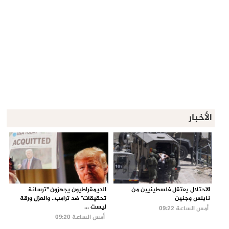
الأخبار
الاحتلال يعتقل فلسطينيين من
الديمقراطيون يجهزون "ترسانة
نابلس وجنين
تحقيقات" ضد ترامب.. والعزل ورقة
ليست ...
أمس الساعة 09:22
أمس الساعة 09:20