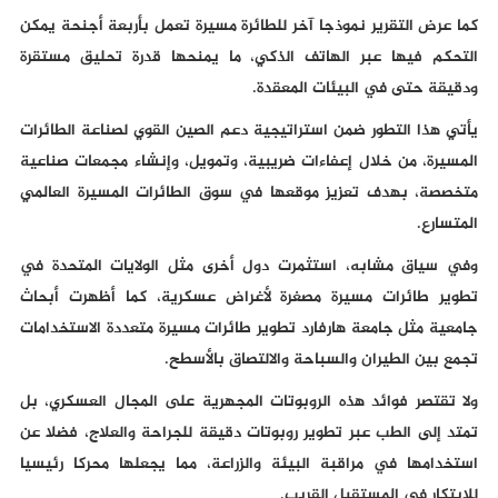
كما عرض التقرير نموذجا آخر للطائرة مسيرة تعمل بأربعة أجنحة يمكن
التحكم فيها عبر الهاتف الذكي، ما يمنحها قدرة تحليق مستقرة
ودقيقة حتى في البيئات المعقدة.
يأتي هذا التطور ضمن استراتيجية دعم الصين القوي لصناعة الطائرات
المسيرة، من خلال إعفاءات ضريبية، وتمويل، وإنشاء مجمعات صناعية
متخصصة، بهدف تعزيز موقعها في سوق الطائرات المسيرة العالمي
المتسارع.
وفي سياق مشابه، استثمرت دول أخرى مثل الولايات المتحدة في
تطوير طائرات مسيرة مصغرة لأغراض عسكرية، كما أظهرت أبحاث
جامعية مثل جامعة هارفارد تطوير طائرات مسيرة متعددة الاستخدامات
تجمع بين الطيران والسباحة والالتصاق بالأسطح.
ولا تقتصر فوائد هذه الروبوتات المجهرية على المجال العسكري، بل
تمتد إلى الطب عبر تطوير روبوتات دقيقة للجراحة والعلاج، فضلا عن
استخدامها في مراقبة البيئة والزراعة، مما يجعلها محركا رئيسيا
للابتكار في المستقبل القريب.