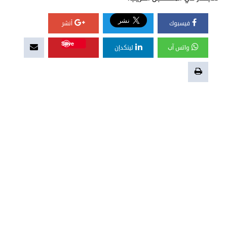
فيسبوك
أنشر
Save
واتس آب
لينكدإن