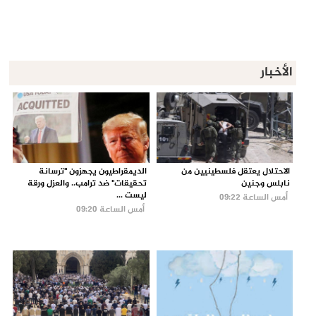
الأخبار
الاحتلال يعتقل فلسطينيين من
الديمقراطيون يجهزون "ترسانة
نابلس وجنين
تحقيقات" ضد ترامب.. والعزل ورقة
ليست ...
أمس الساعة 09:22
أمس الساعة 09:20