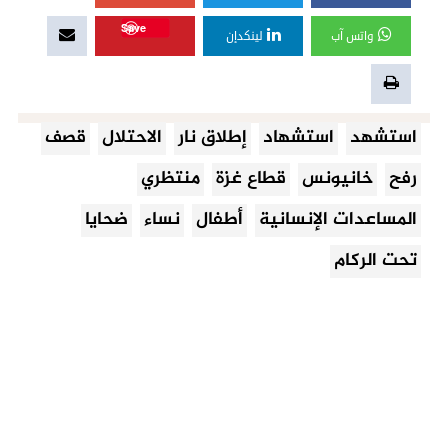
Save
واتس آب
لينكدإن
استشهد
استشهاد
إطلاق نار
الاحتلال
قصف
رفح
خانيونس
قطاع غزة
منتظري
المساعدات الإنسانية
أطفال
نساء
ضحايا
تحت الركام