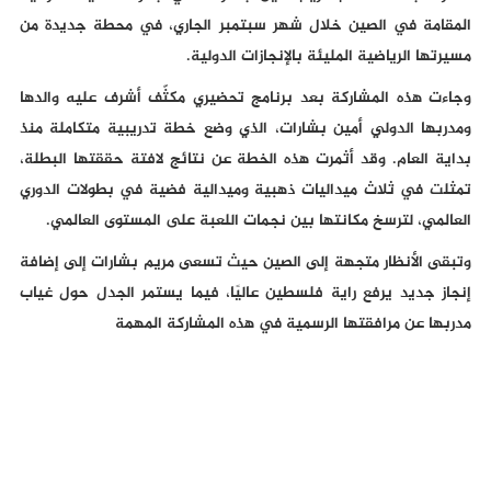
المقامة في الصين خلال شهر سبتمبر الجاري، في محطة جديدة من
مسيرتها الرياضية المليئة بالإنجازات الدولية.
وجاءت هذه المشاركة بعد برنامج تحضيري مكثّف أشرف عليه والدها
ومدربها الدولي أمين بشارات، الذي وضع خطة تدريبية متكاملة منذ
بداية العام. وقد أثمرت هذه الخطة عن نتائج لافتة حققتها البطلة،
تمثلت في ثلاث ميداليات ذهبية وميدالية فضية في بطولات الدوري
العالمي، لترسخ مكانتها بين نجمات اللعبة على المستوى العالمي.
وتبقى الأنظار متجهة إلى الصين حيث تسعى مريم بشارات إلى إضافة
إنجاز جديد يرفع راية فلسطين عاليًا، فيما يستمر الجدل حول غياب
مدربها عن مرافقتها الرسمية في هذه المشاركة المهمة