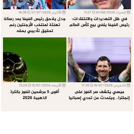
السبت 01/08/2026
11:27
الأثنين 27/07/2026
10:39
في ظل التهديدات والانتقادات:
جدل يلاحق رئيس الفيفا بعد رسالة
رئيس الفيفا يلغي بيع كأس العالم
تهنئة لمنتخب الأرجنتين رغم
تحقيق تأديبي بحقه
الخميس 16/07/2026
17:35
الأربعاء 15/07/2026
15:28
ميسي يكشف سر الفوز على
أقوى 5 مرشحين للفوز بالكرة
إنجلترا.. ويتحدث عن تحدي إسبانيا
الذهبية 2026