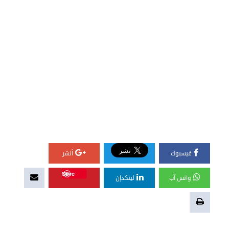
فيسبوك
أنشر
Save
واتس آب
لينكدإن