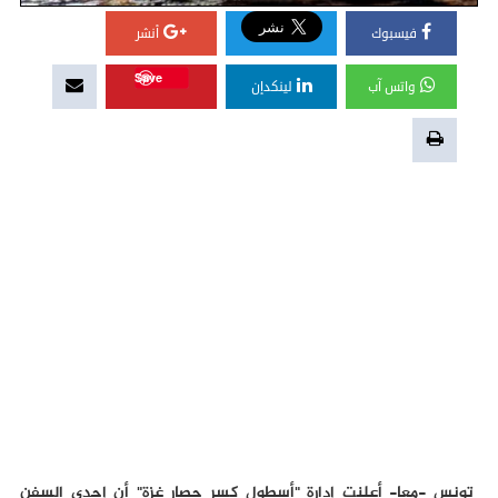
فيسبوك
أنشر
Save
واتس آب
لينكدإن
تونس -معا- أعلنت إدارة "أسطول كسر حصار غزة" أن إحدى السفن