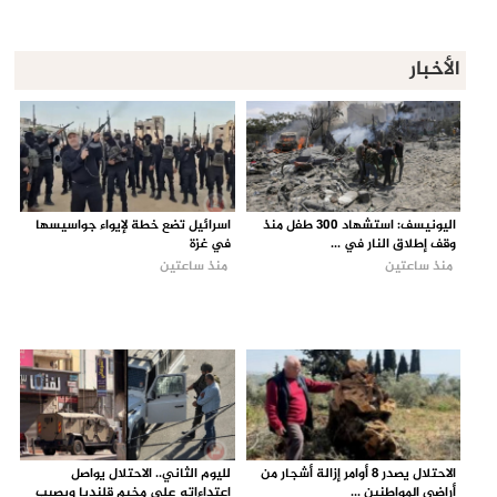
الأخبار
اليونيسف: استشهاد 300 طفل منذ
اسرائيل تضع خطة لإيواء جواسيسها
وقف إطلاق النار في ...
في غزة
منذ ساعتين
منذ ساعتين
الاحتلال يصدر 8 أوامر إزالة أشجار من
لليوم الثاني.. الاحتلال يواصل
أراضي المواطنين ...
اعتداءاته على مخيم قلنديا ويصيب