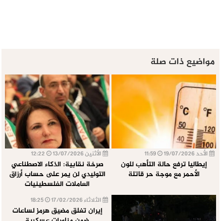
مواضيع ذات صلة
الأحد 19/07/2026
11:59
الأثنين 13/07/2026
12:22
إيطاليا ترفع حالة التأهب للون
صرخة نقابية: الذكاء الاصطناعي
الأحمر مع موجة حر قاتلة
التوليدي لن يمر على حساب أرزاق
العاملات الفلسطينيات
الثلاثاء 17/02/2026
18:25
إيران تغلق مضيق هرمز لساعات