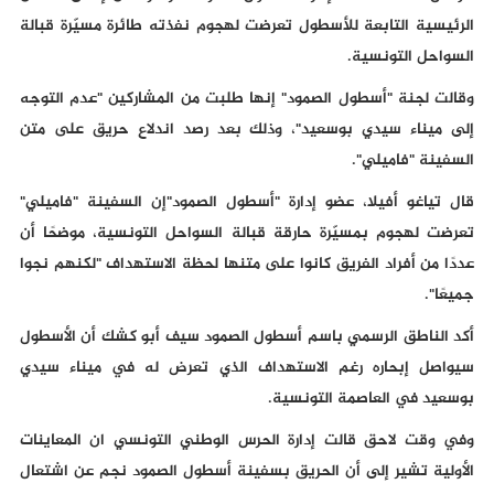
الرئيسية التابعة للأسطول تعرضت لهجوم نفذته طائرة مسيّرة قبالة
السواحل التونسية.
وقالت لجنة "أسطول الصمود" إنها طلبت من المشاركين "عدم التوجه
إلى ميناء سيدي بوسعيد"، وذلك بعد رصد اندلاع حريق على متن
السفينة "فاميلي".
قال تياغو أفيلا، عضو إدارة "أسطول الصمود"إن السفينة "فاميلي"
تعرضت لهجوم بمسيّرة حارقة قبالة السواحل التونسية، موضحًا أن
عددًا من أفراد الفريق كانوا على متنها لحظة الاستهداف "لكنهم نجوا
جميعًا".
أكد الناطق الرسمي باسم أسطول الصمود سيف أبو كشك أن الأسطول
سيواصل إبحاره رغم الاستهداف الذي تعرض له في ميناء سيدي
بوسعيد في العاصمة التونسية.
وفي وقت لاحق قالت إدارة الحرس الوطني التونسي ان المعاينات
الأولية تشير إلى أن الحريق بسفينة أسطول الصمود نجم عن اشتعال