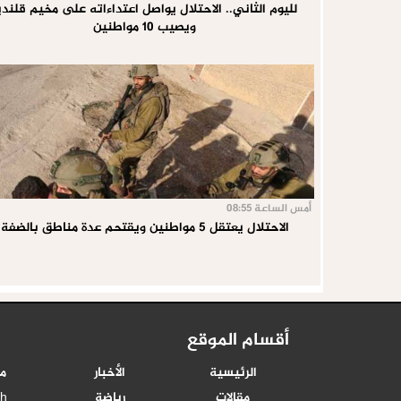
لليوم الثاني.. الاحتلال يواصل اعتداءاته على مخيم قلندي
ويصيب 10 مواطنين
أمس الساعة 08:55
الاحتلال يعتقل 5 مواطنين ويقتحم عدة مناطق بالضفة
أقسام الموقع
الرئيسية
الأخبار
م
مقالات
رياضة
sh