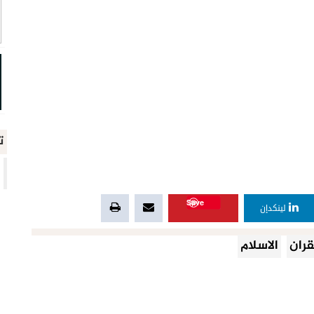
ت
Save
لينكدإن
قران
الاسلام