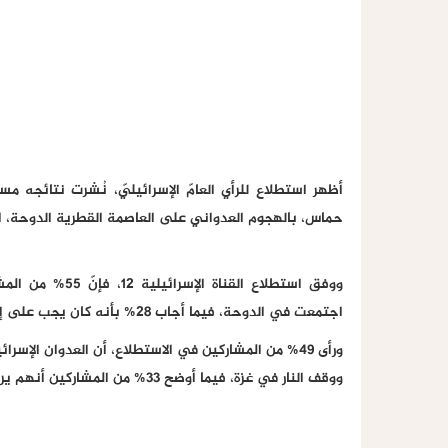
أظهر استطلاع للرأي العامّ الإسرائيليّ، نُشرت نتائجه مس
حماس، بالهجوم العدواني على العاصمة القطرية الدوحة، الث
ووفق استطلاع ال
اجتمعت في الدوحة، فيما أجاب 28% بأنه كان يجب على إسرائيل ألّا تهاجم العاصمة القطريّة، بينما أجاب 17% بـ"لا أعلم".
ورأى 49% من المشاركين في الاستطلاع، أن العدوان ال
ووقف النار في غزة، فيما أوضح 33% من المشاركين أنهم يرون أن الهجوم لن يؤدي إلى تغيير سلبيّ فيها.