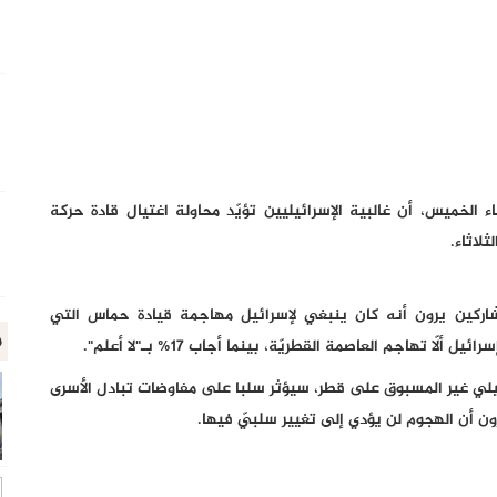
اء الخميس، أن غالبية الإسرائيليين تؤيّد محاولة اغتيال قادة حركة
لاثاء.
قناة الإسرائيلية 12، فإنّ 55% من المشاركين يرون أنه كان ينبغي لإسرائيل مهاجمة قيادة حماس التي
م
إسرائيلي غير المسبوق على قطر، سيؤثر سلبا على مفاوضات تبادل الأسرى