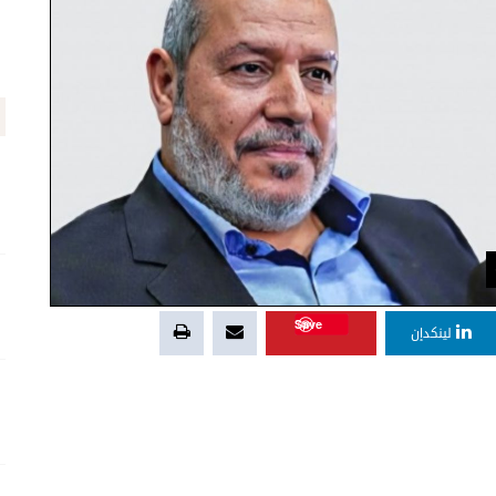
Save
لينكدإن