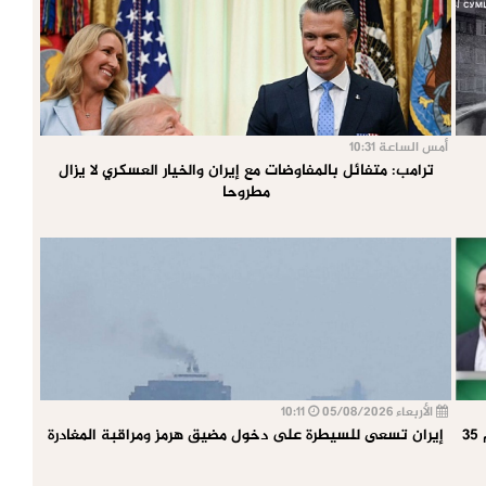
أمس الساعة 10:31
ترامب: متفائل بالمفاوضات مع إيران والخيار العسكري لا يزال
مطروحا
الأربعاء 05/08/2026
10:11
صعود غير مسبوق لأنصار فلسطين: أكثر من 250 فائزًا بينهم 35
إيران تسعى للسيطرة على دخول مضيق هرمز ومراقبة المغادرة