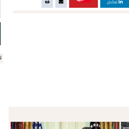
لينكدإن
ت