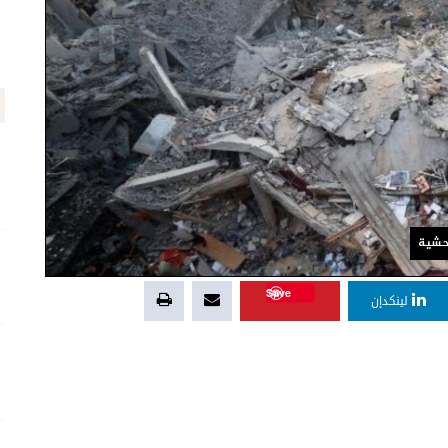
وحشية
Save
لينكدإن