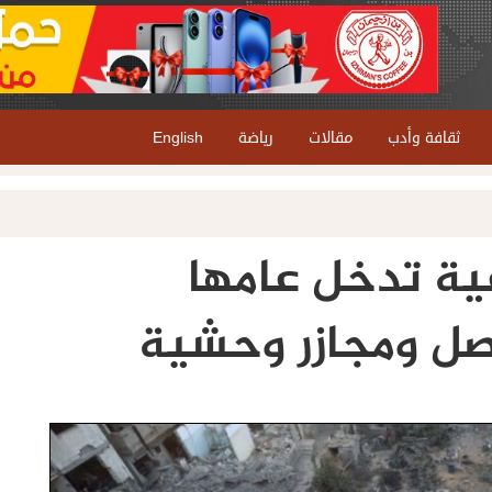
ثقافة وأدب
مقالات
رياضة
English
عية تدخل عامها
اصل ومجازر وحشية