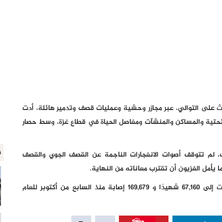
لث على التوالي، عبر مجازر وحشية وعمليات قصف وتدمير هائلة، أدت
 التحتية والمساكن والمنشآت ومفاصل الحياة في قطاع غزة، وسط حصار
م
 لم تتوقف أصوات الانفجارات الناجمة عن القصف الجوي والقصف
 يأمل الغزيون أن تقترب معاناته من النهاية.
وأعلنت وزارة الصحة أن حصيلة العدوان الإسرائيلي ارتفعت إلى 67,160 شهيدًا و 169,679 إصابة منذ السابع من أكتوبر للعام
Save