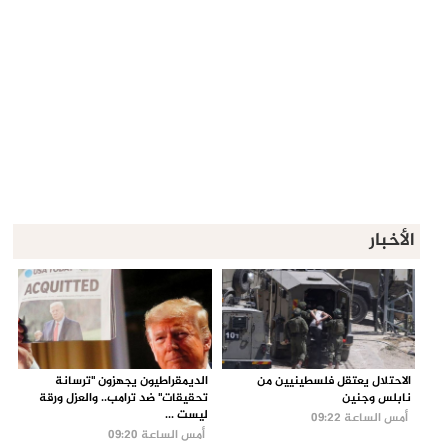
الأخبار
الاحتلال يعتقل فلسطينيين من
الديمقراطيون يجهزون "ترسانة
نابلس وجنين
تحقيقات" ضد ترامب.. والعزل ورقة
ليست ...
أمس الساعة 09:22
أمس الساعة 09:20