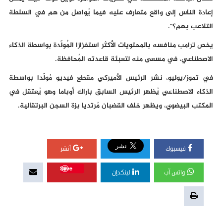
إعادة الناس إلى واقع متعارف عليه فيما يُواصل من هم في السلطة
التلاعب بهم؟".
يخص ترامب منافسه بالمحتويات الأكثر استفزازا المُولّدة بواسطة الذكاء
الاصطناعي، في مسعى منه لتعبئة قاعدته المُحافظة.
في تموز/يوليو، نشر الرئيس الأميركي مقطع فيديو مُولّدا بواسطة
الذكاء الاصطناعي يُظهر الرئيس السابق باراك أوباما وهو يُعتقل في
المكتب البيضوي، ويظهر خلف القضبان مُرتديا بزة السجن البرتقالية.
فيسبوك
أنشر
Save
واتس آب
لينكدإن