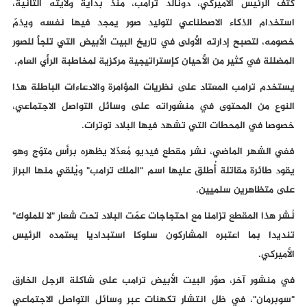
كثف الرئيس الأميركي، دونالد ترامب، منذ بداية ولايته الثانية،
استخدام الذكاء الاصطناعي لتوليد صور يمجد فيها نفسه ويذمّ
خصومه، لتصبح إدارته الأولى في تاريخ البيت الأبيض التي تلجأ للصور
المضللة في كثير من الأحيان كإستراتيجية مركزية لمخاطبة الرأي العام.
يستخدم ترامب المعتاد على نظريات المؤامرة والادعاءات الباطلة هذا
النوع من المحتوى في منشوراته على وسائل التواصل الاجتماعي،
خصوصا في المحطات التي تشهد فيها البلاد توترات.
ففي الشهر الماضي، نشر مقطع فيديو مُعدّلا يظهره برأس متوّج وهو
يقود طائرة مقاتلة أُطلق عليها اسم "الملك ترامب" ويُلقي منها البراز
على متظاهرين سلميين.
نُشر هذا المقطع تزامنا مع احتجاجات عمّت البلاد تحت شعار "لا للملوك"
تنديدا بما اعتبره المشاركون سلوكا استبداديا يعتمده الرئيس
الأميركي.
في منشور آخر، صوّر البيت الأبيض ترامب على شاكلة الرجل الخارق
"سوبرمان"، في ظل انتشار تكهنات عبر وسائل التواصل الاجتماعي