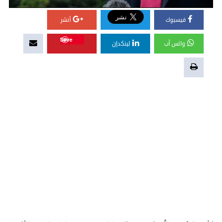
فيسبوك
أنشر
Save
واتس آب
لينكدإن