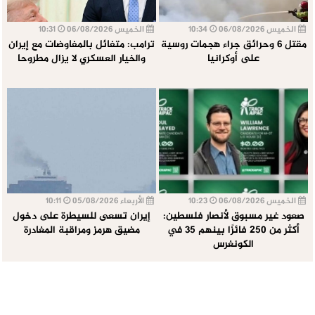
الخميس 06/08/2026
10:34
الخميس 06/08/2026
10:31
مقتل 6 وحرائق جراء هجمات روسية
ترامب: متفائل بالمفاوضات مع إيران
على أوكرانيا
والخيار العسكري لا يزال مطروحا
الخميس 06/08/2026
10:23
الأربعاء 05/08/2026
10:11
صعود غير مسبوق لأنصار فلسطين:
إيران تسعى للسيطرة على دخول
أكثر من 250 فائزًا بينهم 35 في
مضيق هرمز ومراقبة المغادرة
الكونغرس