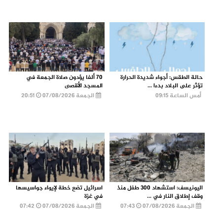
حالة الطقس: أجواء شديدة الحرارة
70 ألفا يؤدون صلاة الجمعة في
تؤثر على البلاد بدءا ...
المسجد الأقصى
أمس الساعة 09:15
الجمعة 07/08/2026
20:51
اليونيسف: استشهاد 300 طفل منذ
اسرائيل تضع خطة لإيواء جواسيسها
وقف إطلاق النار في ...
في غزة
الجمعة 07/08/2026
07:43
الجمعة 07/08/2026
07:42