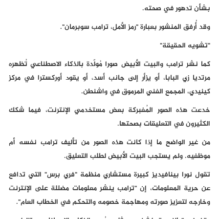
بشأن تدهور في صحته.
وقد أُرفق المنشور بعبارة "رمز الأمل، ترامب سوبرمان".
"تشويه الحقيقة"
كما نشر ترامب والبيت الأبيض صورا مُولّدة بالذكاء الاصطناعي تُظهره
مرتديا زي البابا، أو يزأر إلى جانب أسد، أو يقود أوركسترا في مركز
كينيدي، المجمع الفني المرموق في واشنطن.
خدعت هذه الصور المُفبركة بعض مستخدمي الإنترنت، فيما شكك
الكثيرون في التعليقات بصحتها.
من غير الواضح ما إذا كانت هذه الصور من تأليف ترامب نفسه أم
موظفيه. ولم يستجب البيت الأبيض لطلب التعليق.
تقول نورا بينافيديز كبيرة مستشاري منظمة "فري برس" التي تدافع
عن حرية المعلومات، إن "ترامب ينشر معلومات مضللة على الإنترنت
وخارجه لتعزيز صورته ومهاجمة خصومه والتحكم في الخطاب العام".