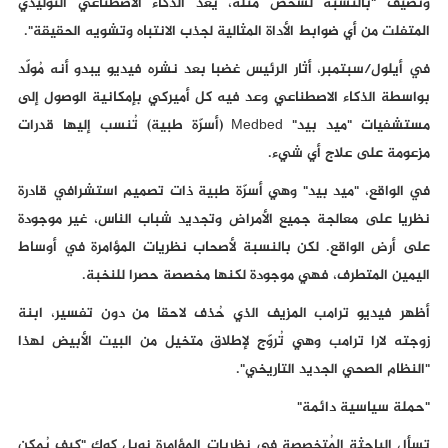
وتضيف "بالنسبة لشخص مثله، يُعد الذكاء الاصطناعي التوليدي
المتفلت من أي ضوابط الأداة المثالية لجذب الانتباه وتشويه الحقيقة".
في أيلول/سبتمبر، أثار الرئيس غضبا بعد نشره فيديو يبدو أنه مُولّد
بواسطة الذكاء الاصطناعي وعد فيه كل أميركي بإمكانية الوصول إلى
مستشفيات "ميد بيد" Medbed (أسرّة طبية) تُنسب إليها قدرات
مزعومة على علاج أي شيء.
في الواقع، "ميد بيد" وهي أسرّة طبية ذات تصميم استشرافي قادرة
نظريا على معالجة جميع الأمراض وتجديد شباب الناس، غير موجودة
على أرض الواقع. لكن بالنسبة لأصحاب نظريات المؤامرة في أوساط
اليمين المتطرف، فهي موجودة لكنها مخصصة حصرا للنخبة.
أظهر فيديو ترامب المزيف الذي حُذف لاحقا من دون تفسير، ابنة
زوجته لارا ترامب وهي تُروّج لإطلاق متخيل من البيت الأبيض لهذا
"النظام الصحي الجديد التاريخي".
"حملة سياسية دائمة"
تسأل الباحثة المُتخصصة في نظريات المؤامرة نويل كوك "كيف يُمكن