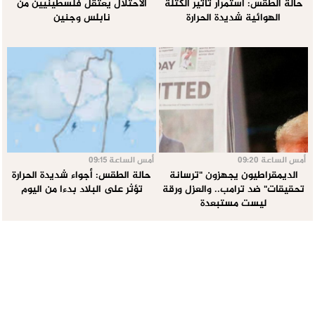
حالة الطقس: استمرار تأثير الكتلة
الاحتلال يعتقل فلسطينيين من
الهوائية شديدة الحرارة
نابلس وجنين
أمس الساعة 09:20
أمس الساعة 09:15
الديمقراطيون يجهزون "ترسانة
حالة الطقس: أجواء شديدة الحرارة
تحقيقات" ضد ترامب.. والعزل ورقة
تؤثر على البلاد بدءا من اليوم
ليست مستبعدة