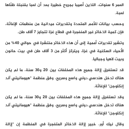
العمر 6 سنوات، اللذين أصيبا بجروح خطيرة بعد أن لعبا بقنبلة ظنّاها
لعبة.
وحسب بيانات للأمم المتحدة وتقديرات ميدانية من منظمات الإغاثة،
فإن كمية الذخائر غير المنفجرة في قطاع غزة تتجاوز 7 آلاف طن.
وتشير تقديرات أممية إلى أن هذه الذخائر منتشرة في حوالي 40% من
الأحياء السكنية في غزة، ويتركز أكثر من 3 آلاف طن في بيت حانون
وبيت لاهيا وجباليا.
قد تستغرق إزالة جميع هذه المخلفات بين 20 و30 سنة، ما لم يكن
هناك تدخل هندسي دولي واسع وسريع، وفق منظمة "هيومانيتي آند
إنكلوجن" للإغاثة.
وقد تستغرق إزالة جميع هذه المخلفات بين 20 و30 سنة، ما لم يكن
هناك تدخل هندسي دولي واسع وسريع، وفق منظمة "هيومانيتي آند
إنكلوجن" للإغاثة.
وقال نيك أور، خبير إزالة الذخائر المتفجرة في المنظمة إن "إزالة