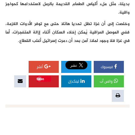
بديلة، مثل ملء أكياس الطعام القديمة بالرمل لاستخدامها كحواجز
واقية.
وخلصت إلى أن غزة تظل تحديا هائلا حتى مع توفر الأدوات اللازمة،
ففي الموصل العراقية يُمكن إخلاء السكان أثناء إزالة المتفجرات، أما
في غزة فلا وجود لملاذ آمن بعد أن دمرت إسرائيل أغلب القطاع.
فيسبوك
أنشر
Save
واتس آب
لينكدإن