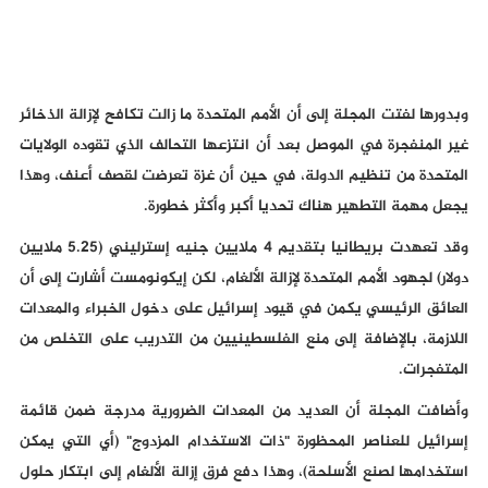
وبدورها لفتت المجلة إلى أن الأمم المتحدة ما زالت تكافح لإزالة الذخائر
غير المنفجرة في الموصل بعد أن انتزعها التحالف الذي تقوده الولايات
المتحدة من تنظيم الدولة، في حين أن غزة تعرضت لقصف أعنف، وهذا
يجعل مهمة التطهير هناك تحديا أكبر وأكثر خطورة.
وقد تعهدت بريطانيا بتقديم 4 ملايين جنيه إسترليني (5.25 ملايين
دولار) لجهود الأمم المتحدة لإزالة الألغام، لكن إيكونومست أشارت إلى أن
العائق الرئيسي يكمن في قيود إسرائيل على دخول الخبراء والمعدات
اللازمة، بالإضافة إلى منع الفلسطينيين من التدريب على التخلص من
المتفجرات.
وأضافت المجلة أن العديد من المعدات الضرورية مدرجة ضمن قائمة
إسرائيل للعناصر المحظورة "ذات الاستخدام المزدوج" (أي التي يمكن
استخدامها لصنع الأسلحة)، وهذا دفع فرق إزالة الألغام إلى ابتكار حلول