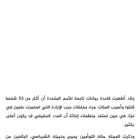
وقد أظهرت قاعدة بيانات تابعة للأمم المتحدة أن أكثر من 53 شخصا
قُتلوا وأصيب المئات جراء مخلفات حرب الإبادة التي استمرت عامين في
غزة، في حين تعتقد منظمات إغاثة أن العدد الحقيقي قد يكون أعلى
بكثير.
وذكرت المجلة حالة التوأمين يحيى ونبيلة الشرباصي، البالغين من