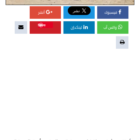
فيسبوك
أنشر
Save
واتس آب
لينكدإن