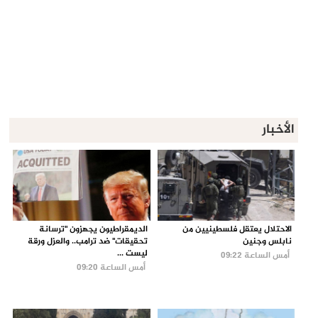
الأخبار
الاحتلال يعتقل فلسطينيين من
الديمقراطيون يجهزون "ترسانة
نابلس وجنين
تحقيقات" ضد ترامب.. والعزل ورقة
ليست ...
أمس الساعة 09:22
أمس الساعة 09:20