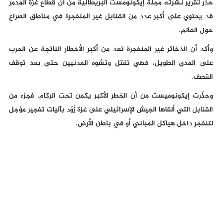
حذّر تقرير نشرته مجلة إيكونومست البريطانية من أن قطاع غزة المدمر
قد يحتوي على أكبر عدد من القنابل غير المنفجرة في مناطق الصراع
حول العالم.
وأكد أن الذخائر غير المنفجرة تعد من أكبر الأخطار الناتجة عن الحرب
على المدى الطويل، فهي تقتل وتشوه المدنيين حتى بعد توقف
القصف.
وحذّرت إيكونوميست من أن الخطر الأكبر يكمن تحت الركام، فجزء من
القنابل التي ألقاها الجيش الإسرائيلي على غزة زُوّد بآليات تفجير مؤجل
لتنفجر داخل هياكل المباني أو في باطن الأرض.