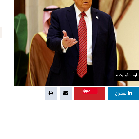
أمنية أميركية
Save
لينكدإن