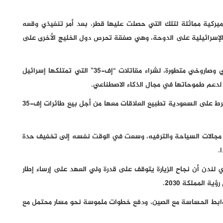
أميركية مماثلة لتلك التي حصلت عليها قطر، بعد أمر تنفيذي وقعه
الإسرائيلية على الدوحة، وهي صفقة تحرص دول الخليج الأخرى على
وتسعى الرياض، إلى جانب الحصول على أنظمة دفاع جوي وصاروخي متطورة، لشراء مقاتلات “إف-35” التي تمتلكها إسرائيل
 لدعم طموحاتها في مجال الذكاء الاصطناعي.
وقال موقع "أكسيوس" إن "إسرائيل تريد من ترامب أن يشترط على السعودية تطبيع العلاقات معها من أجل بيع طائرات إف-35
مجالات السياحة والترفيه، وسعت في الوقت نفسه إلى تخفيف حدة
.
في لندن أن نجاح الزيارة يتوقف على قدرة ولي العهد على إرساء إطار
ة المملكة 2030.
وابط الحساسة مع الصين، ودفع خطوات ملموسة نحو مسار محتمل مع