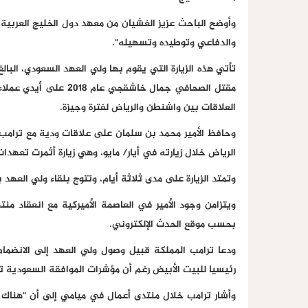
وأوضح الباحث عزيز الغشيان من معهد دول الخليج العربية ف
والدفاعي وتوطيده وتسهيله".
تأتي هذه الزيارة التي يقوم بها ولي العهد السعودي، البالغ 
مقتل الصحافي جمال خاشق
العلاقات بين واشنطن والرياض لفترة وجيزة.
وحافظ الأمير محمد بن سلمان على علاقات ودية مع ترامب، و
الرياض خلال زيارته في أيار/ مايو، وهي زيارة أثمرت تعهدات باستثمارا
وتمتد الزيارة على مدى ثلاثة أيام، وتتوج بلقاء ولي العهد 
ويتزامن وجود الأمير في العاصمة الأميركية مع انعقاد م
بحسب موقع الحدث الإلكتروني.
ودعا ترامب المملكة قبيل وصول ولي العهد إلى الانضمام 
رئيسيا للبيت الأبيض رغم أن مؤشرات الموافقة السعودية 
وأشار ترامب خلال منتدى أعمال في ميامي إلى أن "هناك ا