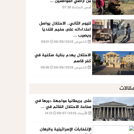
من أراضي المواطنين ...
أمس الساعة 07:38
لليوم الثاني.. الاحتلال يواصل
اعتداءاته على مخيم قلنديا
ويصيب ...
الخميس 06/08/2026
09:01
الاحتلال يهدم بناية سكنية في
كفر قاسم
الخميس 06/08/2026
08:58
قالات
على بريطانيا مواجهة دورها في
صناعة الاحتلال القائم في ...
الأربعاء 08/07/2026
14:13
الإنتخابات الإسرائيلية والرهان