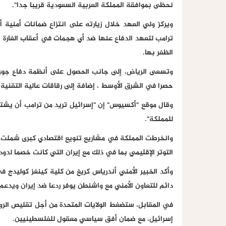
نحظى بموافقة المملكة العربية السعودية قريبا جدا".
ويركز ولي العهد خلال زيارته على انتزاع ضمانات أمنية 
ترامب لتعهد الدفاع عنها ضد أي هجمات في أعقاب الغارة 
الظفر بها.
حصرا في الشرق الأوسط ، إضافة إلى رقاقات عالية التقنية
للمملكة".
وانخرطت المملكة في مشاريع تنويع اقتصادي كبرى شملت 
التوتر الإقليمي بما في ذلك مع إيران التي كانت خصما لدودا
وأكد الخبير الأمني ​​أندرياس كريغ من كلية كينغز كوليدج 
دائم للتعاون الأمني ​​مع واشنطن يوفر ردعا ضد إيران ويدعم رؤي
في المقابل، ستضغط الولايات المتحدة من أجل تقليص الر
إسرائيل، مع ضمان أفق سياسي معقول للفلسطينيين.