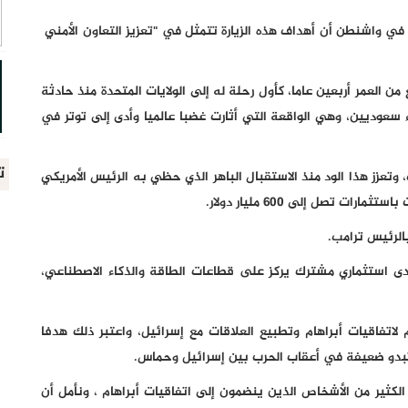
ي واشنطن أن أهداف هذه الزيارة تتمثل في "تعزيز التعاون الأمني ​​
من العمر أربعين عاما، كأول رحلة له إلى الولايات المتحدة منذ حادثة
جي عام 2018 على أيدي عملاء سعوديين، وهي الواقعة التي أثارت غضبا عالميا وأدى إلى توتر في
ت
تعزز هذا الود منذ الاستقبال الباهر الذي حظي به الرئيس الأمريكي
ت تصل إلى 600 مليار دولار.
بالرئيس ترامب.
نتدى استثماري مشترك يركز على قطاعات الطاقة والذكاء الاصطناعي،
لاتفاقيات أبراهام وتطبيع العلاقات مع إسرائيل، واعتبر ذلك هدفا
تبدو ضعيفة في أعقاب الحرب بين إسرائيل وحماس.
لكثير من الأشخاص الذين ينضمون إلى اتفاقيات أبراهام ، ونأمل أن