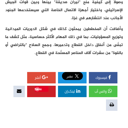
وصولاً إلى كيفية منع "نيران صديقة" بينها وبين قوات الجيش
الإسرائيلي، واختيار أجهزة الاتصال الخاصة التي سيستخدمها الجنود
الأجانب عند انتشارهم في غزة.
وأضافت أن المخططين يبحثون كذلك في شكل الدوريات الميدانية
وتوزيع المسؤوليات، بما في ذلك المهام الأكثر حساسية، مثل كشف ما
تبقّى من أنفاق داخل القطاع وتدميرها، وجمع السلاح "بالتراضي أو
بالقوة" من عشرات آلاف العناصر المسلّحة في القطاع.
فيسبوك
أنشر
Save
واتس آب
لينكدإن