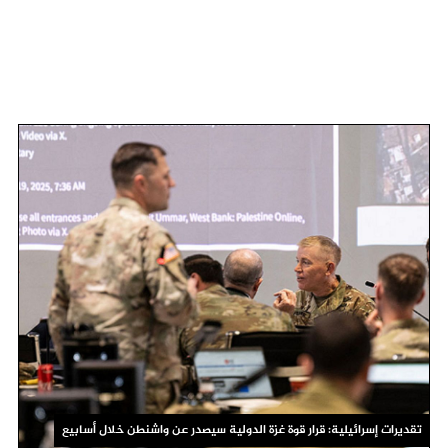
تقديرات إسرائيلية: قرار قوة غزة الدولية سيصدر عن واشنطن خلال أسابيع