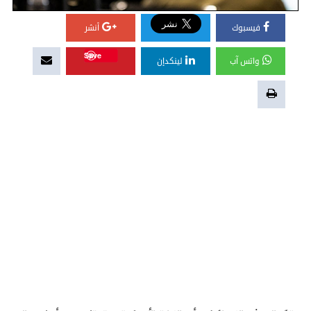
فيسبوك
أنشر
Save
واتس آب
لينكدإن