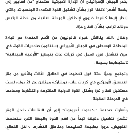
يقدّر الجيش الإسرائيلي أن الإدارة الأميركية ستحتاج "من أسابيع إلى
بضعة أشهر" لاتخاذ قرار بشأن تشكيل القوة المتعددة الجنسيات، والتي
يُنظر إليها كشرط ضروري لإنطلاق المرحلة الثانية من خطة الرئيس
دونالد ترامب بشأن قطاع غزة.
وخلال ذلك، يناقش خبراء قانونيون من الأمم المتحدة مع قيادة
المنطقة الوسطى في الجيش الأميركي (سنتكوم) صلاحيات القوة، في
حين تنشغل فرق العمل في كريات غات بتجهيز "الأرضية الميدانية"
لاستيعابها بسرعة.
وتجتمع يوميًّا ستة فرق تخطيط في الطابق الثالث والأخير من مقرّ
التنسيق الأميركي في كريات غات، بمشاركة ممثلين عن 21 دولة، لبحث
مستقبل قطاع غزة وشكل القوة الدولية المقترحة وانتشارها ومهامها
في المرحلة المقبلة.
وأشارت صحيفة "يديعوت أحرونوت" إلى أن النقاشات داخل المقر
تشمل تفاصيل دقيقة تبدأ من اسم القوة والجهة التي ستمنحها
التفويض، مرورًا بطبيعة تسليحها ومناطق انتشارها داخل القطاع،