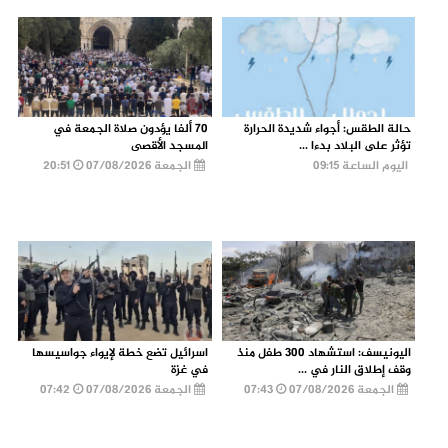
حالة الطقس: أجواء شديدة الحرارة
70 ألفا يؤدون صلاة الجمعة في
تؤثر على البلاد بدءا ...
المسجد الأقصى
اليوم الساعة 09:15
الجمعة 07/08/2026
20:51
اليونيسف: استشهاد 300 طفل منذ
اسرائيل تضع خطة لإيواء جواسيسها
وقف إطلاق النار في ...
في غزة
الجمعة 07/08/2026
07:43
الجمعة 07/08/2026
07:42