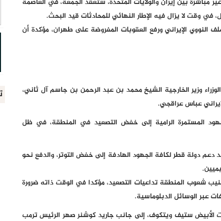
غير مباشرة بين إيران والولايات المتحدة، ستعقد الجمعة، في العاصمة
 في وقت لا يزال فيه الإطار النهائي للمحادثات قيد البحث.
ف النووي الإيراني ورفع العقوبات المفروضة على طهران، مؤكدة أن
الوزراء وزير الخارجية الشيخ محمد بن عبد الرحمن بن جاسم آل ثاني،
ت
الإيراني عباس عراقجي.
لجهود المستمرة الرامية إلى خفض التصعيد في المنطقة، في ظل
يد دعم دولة قطر لكافة الجهود الهادفة إلى خفض التوتر، والدفع نحو
يميين.
جنيب شعوب المنطقة تداعيات التصعيد، مؤكدا في الوقت ذاته ضرورة
ات عبر الوسائل الدبلوماسية.
 الأبيض ستيف ويتكوف، إلى جانب جاريد كوشنر صهر الرئيس ترمب