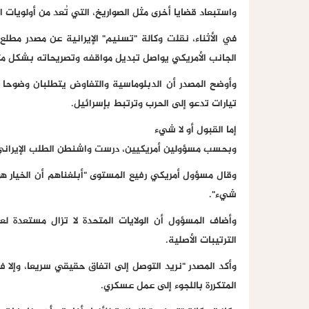
واستبعاد قضايا أخرى مثل الصواريخ، التي تُعد من أولويات ا
في الأثناء، نقلت وكالة "تسنيم" الإيرانية عن مصدر مطلع 
الجانب الأمريكي يواصل تبديل مواقفه وتصريحاته بشكل متك
وأوضح المصدر أن الدبلوماسية والتفاوض يتطلبان وضوحا و
تيارات تدعو إلى الحرب وترتبط بإسرائيل.
إما القبول أو لا شيء
وبحسب مسؤولين أمريكيين، درست واشنطن الطلب الإيراني، 
وقال مسؤول أمريكي رفيع المستوى "أبلغناهم أن الخيار هو 
شيء".
وأضاف المسؤول أن الولايات المتحدة لا تزال مستعدة لعق
الترتيبات الأصلية.
وأكد المصدر "نريد التوصل إلى اتفاق حقيقي سريعا، وإلا 
المتكررة باللجوء إلى عمل عسكري.