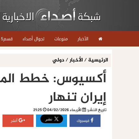
الأخبار
منوعات
تجوال أصداء
قسم5
الرئيسية
/
الأخبار
/
دولي
أكسيوس: خطط المحا
إيران تنهار
تاريخ النشر:
الأربعاء 04/02/2026
21:25
فيسبوك
أنشر