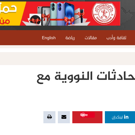
ثقافة وأدب
مقالات
رياضة
English
دثات النووية مع
Save
لينكدإن