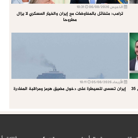
الخميس 06/08/2026
10:31
ترامب: متفائل بالمفاوضات مع إيران والخيار العسكري لا يزال
مطروحا
الأربعاء 05/08/2026
10:11
صعود غير مسبوق لأنصار فلسطين: أكثر من 250 فائزًا بينهم 35
إيران تسعى للسيطرة على دخول مضيق هرمز ومراقبة المغادرة