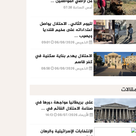
من أراضي المواطنين ...
أمس الساعة 07:38
لليوم الثاني.. الاحتلال يواصل
اعتداءاته على مخيم قلنديا
ويصيب ...
الخميس 06/08/2026
09:01
الاحتلال يهدم بناية سكنية في
كفر قاسم
الخميس 06/08/2026
08:58
قالات
على بريطانيا مواجهة دورها في
صناعة الاحتلال القائم في ...
الأربعاء 08/07/2026
14:13
الإنتخابات الإسرائيلية والرهان