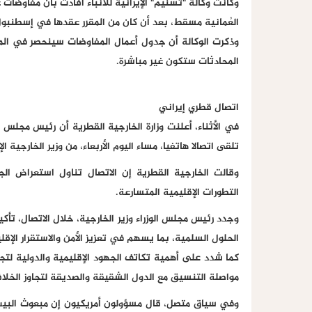
وكانت وكالة "تسنيم" الإيرانية للأنباء أفادت بأن مفاوضات 
العُمانية مسقط، بعد أن كان من المقرر عقدها في إسطنبول،
وذكرت الوكالة أن جدول أعمال المفاوضات سينحصر في المل
المحادثات ستكون غير مباشرة.
اتصال قطري إيراني
في الأثناء، أعلنت وزارة الخارجية القطرية أن رئيس مجلس 
تلقى اتصالا هاتفيا، مساء اليوم الأربعاء، من وزير الخارجية 
وقالت الخارجية القطرية إن الاتصال تناول استعراض ا
التطورات الإقليمية المتسارعة.
وجدد رئيس مجلس الوزراء وزير الخارجية، خلال الاتصال، تأك
الحلول السلمية، بما يسهم في تعزيز الأمن والاستقرار الإقل
كما شدد على أهمية تكاتف الجهود الإقليمية والدولية لت
مواصلة التنسيق مع الدول الشقيقة والصديقة لتجاوز الخلاف
وفي سياق متصل، قال مسؤولون أمريكيون إن مبعوث البيت