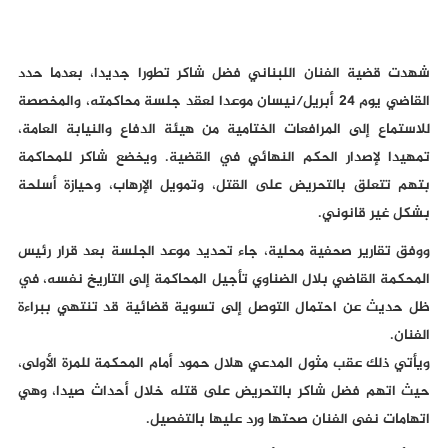
شهدت قضية الفنان اللبناني فضل شاكر تطورا جديدا، بعدما حدد
القاضي يوم 24 أبريل/نيسان موعدا لعقد جلسة محاكمته، والمخصصة
للاستماع إلى المرافعات الختامية من هيئة الدفاع والنيابة العامة،
تمهيدا لإصدار الحكم النهائي في القضية. ويخضع شاكر للمحاكمة
بتهم تتعلق بالتحريض على القتل، وتمويل الإرهاب، وحيازة أسلحة
بشكل غير قانوني.
ووفق تقارير صحفية محلية، جاء تحديد موعد الجلسة بعد قرار رئيس
المحكمة القاضي بلال الضناوي تأجيل المحاكمة إلى التاريخ نفسه، في
ظل حديث عن احتمال التوصل إلى تسوية قضائية قد تنتهي ببراءة
الفنان.
ويأتي ذلك عقب مثول المدعي هلال حمود أمام المحكمة للمرة الأولى،
حيث اتهم فضل شاكر بالتحريض على قتله خلال أحداث صيدا، وهي
اتهامات نفى الفنان صحتها ورد عليها بالتفصيل.