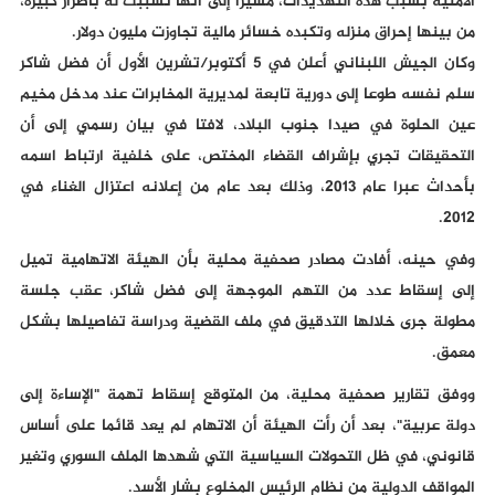
الأمنية بسبب هذه التهديدات، مشيرا إلى أنها تسببت له بأضرار كبيرة،
من بينها إحراق منزله وتكبده خسائر مالية تجاوزت مليون دولار.
وكان الجيش اللبناني أعلن في 5 أكتوبر/تشرين الأول أن فضل شاكر
سلم نفسه طوعا إلى دورية تابعة لمديرية المخابرات عند مدخل مخيم
عين الحلوة في صيدا جنوب البلاد، لافتا في بيان رسمي إلى أن
التحقيقات تجري بإشراف القضاء المختص، على خلفية ارتباط اسمه
بأحداث عبرا عام 2013، وذلك بعد عام من إعلانه اعتزال الغناء في
2012.
وفي حينه، أفادت مصادر صحفية محلية بأن الهيئة الاتهامية تميل
إلى إسقاط عدد من التهم الموجهة إلى فضل شاكر، عقب جلسة
مطولة جرى خلالها التدقيق في ملف القضية ودراسة تفاصيلها بشكل
معمق.
ووفق تقارير صحفية محلية، من المتوقع إسقاط تهمة "الإساءة إلى
دولة عربية"، بعد أن رأت الهيئة أن الاتهام لم يعد قائما على أساس
قانوني، في ظل التحولات السياسية التي شهدها الملف السوري وتغير
المواقف الدولية من نظام الرئيس المخلوع بشار الأسد.