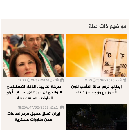
مواضيع ذات صلة
الأحد 19/07/2026
11:59
الأثنين 13/07/2026
12:22
إيطاليا ترفع حالة التأهب للون
صرخة نقابية: الذكاء الاصطناعي
الأحمر مع موجة حر قاتلة
التوليدي لن يمر على حساب أرزاق
العاملات الفلسطينيات
الثلاثاء 17/02/2026
18:25
إيران تغلق مضيق هرمز لساعات
ضمن مناورات عسكرية