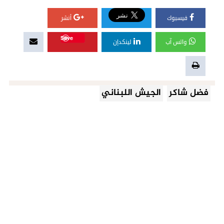
فيسبوك
أنشر
Save
واتس آب
لينكدإن
فضل شاكر
الجيش اللبناني