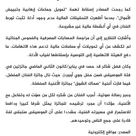
كما رجحت المصادر إسقاط تهمة "تمويل جماعات إرهابية وتبييض
الأموال"، بعدما أظهرت التحقيقات المالية عدم وجود أدلة تثبت تورط
الفنان في أي أنشطة مالية غير مشروعة.
وأشارت التقارير إلى أن مراجعة الحسابات المصرفية والفحوص الجنائية
لم تكشف عن أي تحويلات أو معاملات مالية تدعم هذه الاتهامات، ما
دفع الهيئة الاتهامية إلى التوصية بإسقاطها لغياب الأدلة.
وكان فضل شاكر قد حصد في يناير/كانون الثاني الماضي جائزتين في
فئة الموسيقى ضمن حفل جوي أووردز، حيث نال جائزة الفنان المفضل،
فيما فازت أغنية "صحاك الشوق" بجائزة الأغنية المفضلة.
وعبر رسالة صوتية، أعرب الفنان عن شكره لكل من صوّت له وتفاعل مع
الأغنية، مؤكدا أن مجرد ترشيحه للجائزة يمثل شرفا كبيرا ودافعا
للاستمرار في مسيرته الفنية، مشددا على أن الموسيقى ستبقى لغة
قادرة على جمع الناس وتوحيدهم.
المصدر: مواقع إلكترونية