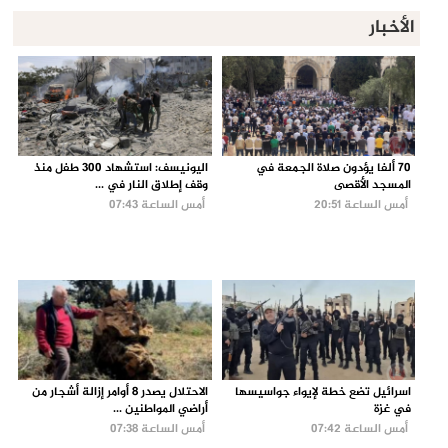
الأخبار
70 ألفا يؤدون صلاة الجمعة في
اليونيسف: استشهاد 300 طفل منذ
المسجد الأقصى
وقف إطلاق النار في ...
أمس الساعة 20:51
أمس الساعة 07:43
اسرائيل تضع خطة لإيواء جواسيسها
الاحتلال يصدر 8 أوامر إزالة أشجار من
في غزة
أراضي المواطنين ...
أمس الساعة 07:42
أمس الساعة 07:38