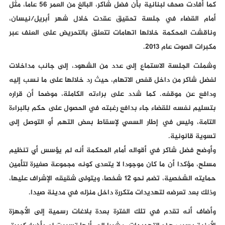
كما أفادت صحف لبنانية بأن فضل شاكر، البالغ من العمر 56 عاما، مثل
أمام القضاء في جلسة تحقيق عقدت خلال شهر أبريل/نيسان،
وناقشت المحكمة خلالها اتهامات تتعلق بالتحريض على العنف عبر
مكبرات الصوت عام 2013.
وشملت الجلسة الاستماع إلى عدد من الشهود، إلى جانب مداخلات
لفضل شاكر من داخل قفص الاتهام، حيث رد خلالها على ما نسب إليه
ودافع عن موقفه. كما شدد على براءته الكاملة، موضحا أن قراره
بتسليم نفسه للقضاء جاء بدافع رغبته في الحصول على حكم بالبراءة
التامة، وليس في إطار السعي لإسقاط بعض التهم أو التوصل إلى
تسوية قانونية.
وأوضح فضل شاكر في أقواله أمام المحكمة أنه لم يؤسس أي تنظيم
مسلح، مؤكدا أن ما كان موجودا لا يتعدى كونه مجموعة صغيرة لتأمين
حمايته الشخصية، تضم نحو 12 شخصا، ويتولى شقيقه الإشراف عليها،
وذلك بعد تعرضه لتهديدات متكررة داخل منزله في مدينة صيدا.
وأضاف أنه تقدم في تلك الفترة بعدة بلاغات رسمية إلى الأجهزة