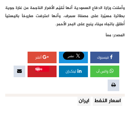
وأعلنت وزارة الدفاع السعودية أنها تُقيّم الأضرار الناجمة عن غارة جوية
بطائرة مسيّرة على مصفاة سمرف، وأنها اعترضت صاروخاً باليستياً
أُطلق باتجاه ميناء ينبع على البحر الأحمر.
المصدر: معاً
فيسبوك
أنشر
Save
واتس آب
لينكدإن
اسعار النفط
ايران