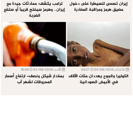
إيران تسعى للسيطرة على دخول
ترامب يكشف: محادثات جيدة مع
مضيق هرمز ومراقبة المغادرة
إيران.. وهرمز سيفتح قريباً أو ستقع
الضربة
الثلاثاء 04/08/2026
09:37
الأحد 02/08/2026
16:46
الكوليرا والجوع يهددان مئات الآلاف
بمقدار شيكل ونصف- ارتفاع أسعار
في الأبيض السودانية
المحروقات لشهر آب