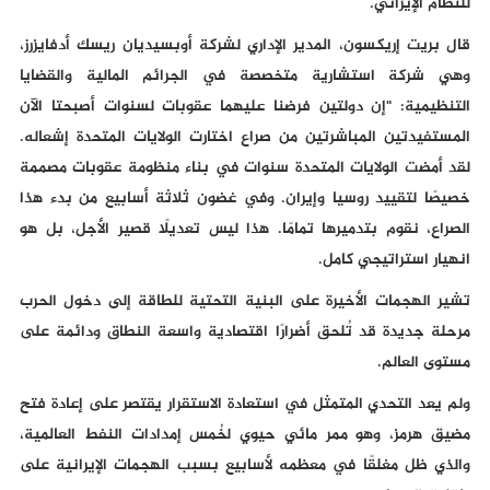
للنظام الإيراني.
قال بريت إريكسون، المدير الإداري لشركة أوبسيديان ريسك أدفايزرز،
وهي شركة استشارية متخصصة في الجرائم المالية والقضايا
التنظيمية: "إن دولتين فرضنا عليهما عقوبات لسنوات أصبحتا الآن
المستفيدتين المباشرتين من صراع اختارت الولايات المتحدة إشعاله.
لقد أمضت الولايات المتحدة سنوات في بناء منظومة عقوبات مصممة
خصيصًا لتقييد روسيا وإيران. وفي غضون ثلاثة أسابيع من بدء هذا
الصراع، نقوم بتدميرها تمامًا. هذا ليس تعديلًا قصير الأجل، بل هو
انهيار استراتيجي كامل.
تشير الهجمات الأخيرة على البنية التحتية للطاقة إلى دخول الحرب
مرحلة جديدة قد تُلحق أضرارًا اقتصادية واسعة النطاق ودائمة على
مستوى العالم.
ولم يعد التحدي المتمثل في استعادة الاستقرار يقتصر على إعادة فتح
مضيق هرمز، وهو ممر مائي حيوي لخُمس إمدادات النفط العالمية،
والذي ظل مغلقًا في معظمه لأسابيع بسبب الهجمات الإيرانية على