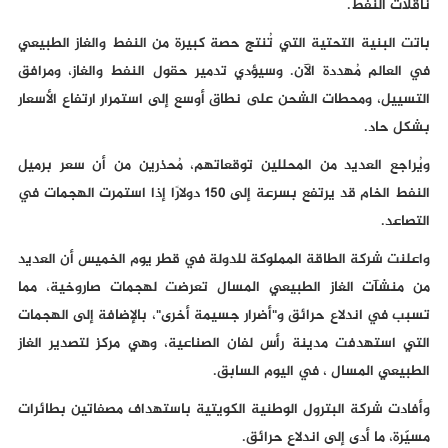
ناقلات النفط.
باتت البنية التحتية التي تُنتج حصة كبيرة من النفط والغاز الطبيعي
في العالم مُهددة الآن. وسيؤدي تدمير حقول النفط والغاز، ومرافق
التسييل، ومحطات الشحن على نطاق أوسع إلى استمرار ارتفاع الأسعار
بشكل حاد.
ويُراجع العديد من المحللين توقعاتهم، مُحذرين من أن سعر برميل
النفط الخام قد يرتفع بسرعة إلى 150 دولارًا إذا استمرت الهجمات في
التصاعد.
واعلنت شركة الطاقة المملوكة للدولة في قطر يوم الخميس أن العديد
من منشآت الغاز الطبيعي المسال تعرضت لهجمات صاروخية، مما
تسبب في اندلاع حرائق و"أضرار جسيمة أخرى"، بالإضافة إلى الهجمات
التي استهدفت مدينة رأس لفان الصناعية، وهي مركز لتصدير الغاز
الطبيعي المسال ، في اليوم السابق.
وأفادت شركة البترول الوطنية الكويتية باستهداف مصفاتين بطائرات
مسيّرة، ما أدى إلى اندلاع حرائق.