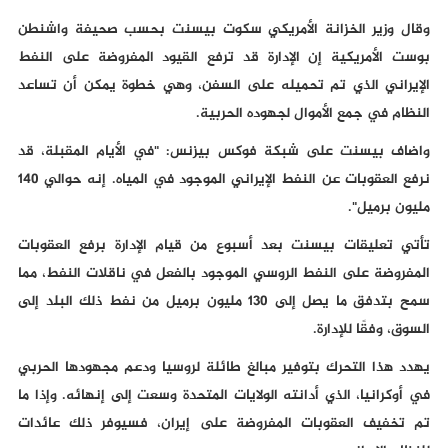
وقال وزير الخزانة الأمريكي سكوت بيسنت بحسب صحيفة واشنطن
بوست الأمريكية إن الإدارة قد ترفع القيود المفروضة على النفط
الإيراني الذي تم تحميله على السفن، وهي خطوة يمكن أن تساعد
النظام في جمع الأموال لجهوده الحربية.
واضاف بيسنت على شبكة فوكس بيزنس: "في الأيام المقبلة، قد
نرفع العقوبات عن النفط الإيراني الموجود في المياه. إنه حوالي 140
مليون برميل".
تأتي تعليقات بيسنت بعد أسبوع من قيام الإدارة برفع العقوبات
المفروضة على النفط الروسي الموجود بالفعل في ناقلات النفط، مما
سمح بتدفق ما يصل إلى 130 مليون برميل من نفط ذلك البلد إلى
السوق، وفقًا للإدارة.
يهدد هذا التحرك بتوفير مبالغ طائلة لروسيا ودعم مجهودها الحربي
في أوكرانيا، الذي أدانته الولايات المتحدة وسعت إلى إنهائه. وإذا ما
تم تخفيف العقوبات المفروضة على إيران، فسيوفر ذلك عائدات