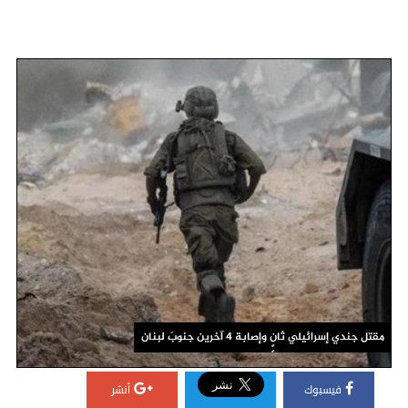
مقتل جندي إسرائيلي ثانٍٍ وإصابة 4 آخرين جنوبَ لبنان
فيسبوك
أنشر