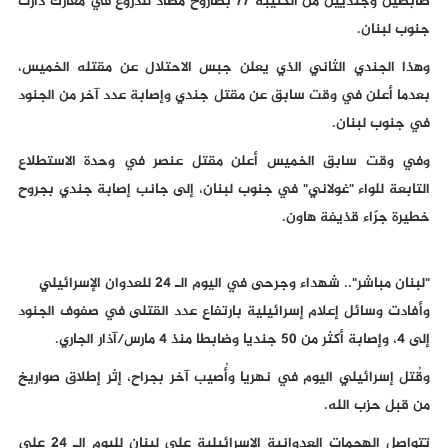
ضابطين وجنديين من الكتيبة 77 بصاروخ مضاد للدروع في معارك دارت
جنوب لبنان.
وهذا الجندي الثاني الذي يعلن جبس الاحتلال عن مقتله الخميس،
بعدما أعلن في وقت سابق عن مقتل جندي وإصابة عدد آخر من الجنود
في جنوب لبنان.
وفي وقت سابق الخميس أعلن مقتل عنصر في وحدة الاستطلاع
التابعة للواء "غولاني" في جنوب لبنان، إلى جانب إصابة جندي بجروح
خطيرة جرّاء قذيفة هاون.
"لبنان مباشر".. شهداء وجرحى في اليوم الـ 24 للعدوان الإسرائيلي
وأفادت وسائل إعلام إسرائيلية بارتفاع عدد القتلى في صفوف الجنود
إلى 4، وإصابة أكثر من 50 جنديا وضابطا منذ 4 مارس/آذار الجاري.
وقُتل إسرائيلي اليوم في نهريا وأُصيب آخر بجراح، إثر إطلاق صواريخ
من قبل حزب الله.
تتواصل الهجمات العدوانية الإسرائيلية على لبنان لليوم الـ 24 على