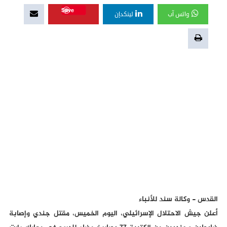
Save
واتس آب
لينكدإن
القدس - وكالة سند للأنباء
أعلن جيش الاحتلال الإسرائيلي، اليوم الخميس، مقتل جندي وإصابة