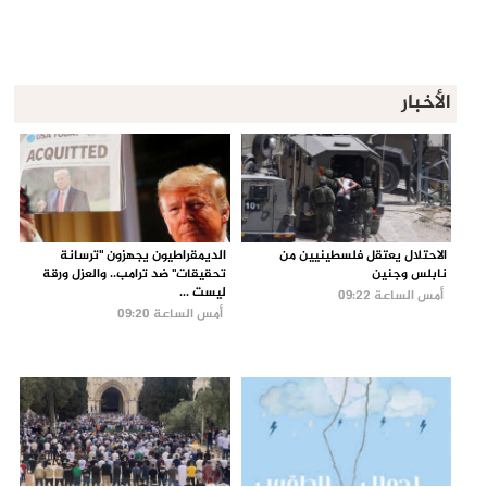
الأخبار
الاحتلال يعتقل فلسطينيين من
الديمقراطيون يجهزون "ترسانة
نابلس وجنين
تحقيقات" ضد ترامب.. والعزل ورقة
ليست ...
أمس الساعة 09:22
أمس الساعة 09:20