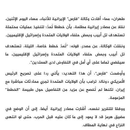
طهران- معا- أفادت وكالة "فارس" الإيرانية للأنباء، مساء اليوم الإثنين،
نقلا عن مصادر إيرانية مطلعة، بأن خططا تُعدّ؛ لتنفيذ عمليات محتملة
تستهدف تل أبيب وبعض حلفاء الولايات المتحدة وإسرائيل الإقليميين.
ونقلت الوكالة، عن مصدر، قوله: "تُعدّ خطط خاصة، الليلة، تستهدف
تل أبيب وبعض حلفاء الولايات المتحدة وإسرائيل الإقليميين، ما
سيقضي تماما على أي أمل في التفاوض لدى المعتدين".
وأوضحت "فارس"، أن هذا التهديد؛ يأتي ردا على تصريح الرئيس
الأمريكي دونالد ترامب بأن الولايات المتحدة تجري محادثات مباشرة مع
إيران، لكنها لم تُفصح عن مزيد من التفاصيل حول طبيعة "الخطط"
المزعومة.
ووفقا للتقرير نفسه، أشارت مصادر إيرانية أيضا، إلى أن الوضع في
مضيق هرمز قد لا يعود إلى ما كان عليه قبل الحرب، حتى لو انتهى
النزاع في نهاية المطاف.