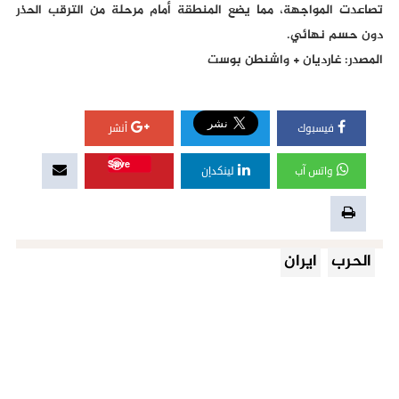
تصاعدت المواجهة، مما يضع المنطقة أمام مرحلة من الترقب الحذر
دون حسم نهائي.
المصدر: غارديان + واشنطن بوست
فيسبوك
أنشر
Save
واتس آب
لينكدإن
الحرب
ايران