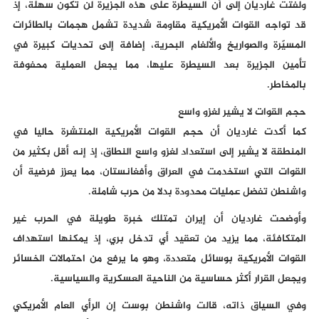
ولفتت غارديان إلى أن السيطرة على هذه الجزيرة لن تكون سهلة، إذ
قد تواجه القوات الأمريكية مقاومة شديدة تشمل هجمات بالطائرات
المسيّرة والصواريخ والألغام البحرية، إضافة إلى تحديات كبيرة في
تأمين الجزيرة بعد السيطرة عليها، مما يجعل العملية محفوفة
بالمخاطر.
حجم القوات لا يشير لغزو واسع
كما أكدت غارديان أن حجم القوات الأمريكية المنتشرة حاليا في
المنطقة لا يشير إلى استعداد لغزو واسع النطاق، إذ إنه أقل بكثير من
القوات التي استخدمت في العراق وأفغانستان، مما يعزز فرضية أن
واشنطن تفضل عمليات محدودة بدلا من حرب شاملة.
وأوضحت غارديان أن إيران تمتلك خبرة طويلة في الحرب غير
المتكافئة، مما يزيد من تعقيد أي تدخل بري، إذ يمكنها استهداف
القوات الأمريكية بوسائل متعددة، وهو ما يرفع من احتمالات الخسائر
ويجعل القرار أكثر حساسية من الناحية العسكرية والسياسية.
وفي السياق ذاته، قالت واشنطن بوست إن الرأي العام الأمريكي