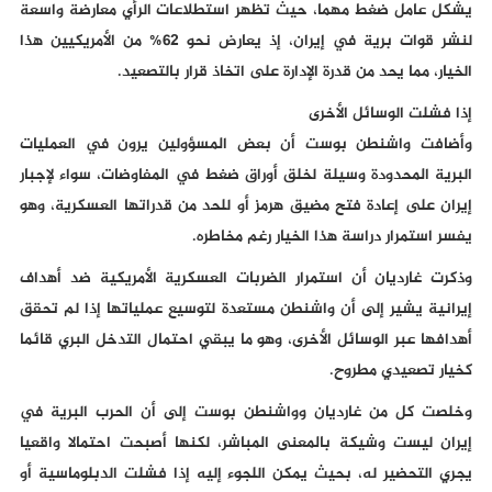
يشكل عامل ضغط مهما، حيث تظهر استطلاعات الرأي معارضة واسعة
لنشر قوات برية في إيران، إذ يعارض نحو 62% من الأمريكيين هذا
الخيار، مما يحد من قدرة الإدارة على اتخاذ قرار بالتصعيد.
إذا فشلت الوسائل الأخرى
وأضافت واشنطن بوست أن بعض المسؤولين يرون في العمليات
البرية المحدودة وسيلة لخلق أوراق ضغط في المفاوضات، سواء لإجبار
إيران على إعادة فتح مضيق هرمز أو للحد من قدراتها العسكرية، وهو
يفسر استمرار دراسة هذا الخيار رغم مخاطره.
وذكرت غارديان أن استمرار الضربات العسكرية الأمريكية ضد أهداف
إيرانية يشير إلى أن واشنطن مستعدة لتوسيع عملياتها إذا لم تحقق
أهدافها عبر الوسائل الأخرى، وهو ما يبقي احتمال التدخل البري قائما
كخيار تصعيدي مطروح.
وخلصت كل من غارديان وواشنطن بوست إلى أن الحرب البرية في
إيران ليست وشيكة بالمعنى المباشر، لكنها أصبحت احتمالا واقعيا
يجري التحضير له، بحيث يمكن اللجوء إليه إذا فشلت الدبلوماسية أو