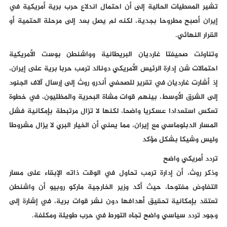
تشير المعطيات الحالية إلى أن احتمال اندلاع حرب برية أمريكية في
إيران أصبح مطروحا بجدية، لكنه لم يصل بعد إلى مرحلة الحتمية أو
القرار النهائي.
وتناولت صحيفتا غارديان البريطانية وواشنطن بوست الأمريكية
احتمالات شن إدارة الرئيس الأمريكي دونالد ترمب حربا برية على إيران،
إذ أشارت غارديان في تقرير للصحفي أندرو روث إلى إرسال آلاف الجنود
إلى الشرق الأوسط، بينهم قوات مشاة البحرية والمظليون، في خطوة
تعكس استعدادا عسكريا واضحا، لكنها لا تزال مرتبطة بإمكانية فشل
المسار الدبلوماسي مع إيران، مما يعني أن الخيار البري لا يزال مشروطا
وليس وشيكا بشكل مؤكد
تردد أمريكي واضح
وذكر روث، أن إدارة ترمب تحاول في الوقت ذاته الإبقاء على مسار
التفاوض مفتوحا، حيث أكد وزير الخارجية ماركو روبيو أن واشنطن
تعتقد بإمكانية تحقيق أهدافها دون نشر قوات برية، في إشارة إلى
وجود تردد سياسي واضح تجاه التورط في حرب طويلة ومكلفة.