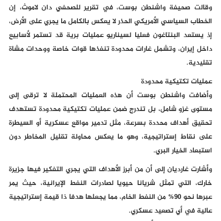
وقالت صحيفة واشنطن بوست، في تقرير للصحفي دان لاموث، إن
الخطاب السياسي الأمريكي الحذر لا يعكس بالكامل ما يجري على الأرض،
إذ يستعد البنتاغون فعليا لسيناريو عمليات برية قد تستمر لأسابيع
داخل إيران، وتشمل غارات محدودة تنفذها قوات خاصة ووحدات مشاة
تقليدية.
عمليات تكتيكية محدودة
وأضافت واشنطن بوست أن هذه العمليات المحتملة لا ترقى إلى
مستوى غزو شامل، بل تندرج ضمن عمليات تكتيكية محدودة تستهدف
تحقيق أهداف محددة بسرعة، مثل تدمير مواقع عسكرية أو السيطرة
على نقاط إستراتيجية، وهو ما يعكس محاولة تقليل المخاطر دون
استبعاد الخيار البري.
وأشارت غارديان إلى أن من أبرز الأهداف التي يجري التفكير فيها جزيرة
خارك، التي تمثل شريانا حيويا لصادرات النفط الإيرانية، حيث يمر
عبرها نحو 90% من النفط الخام، مما يجعلها هدفا ذا قيمة إستراتيجية
عالية في أي تصعيد عسكري.