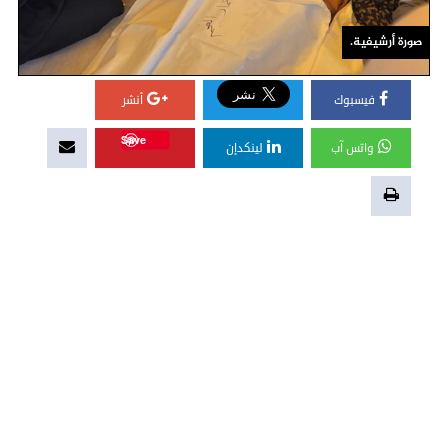
صورة أرشيفية.
فيسبوك
أنشر
Save
واتس آب
لينكدإن