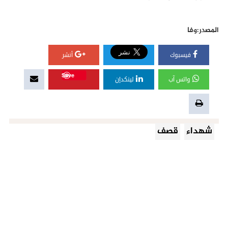
المصدر:وفا
فيسبوك
أنشر
Save
واتس آب
لينكدإن
شهداء
قصف