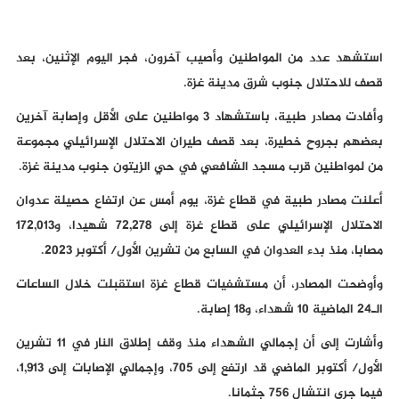
استشهد عدد من المواطنين وأصيب آخرون، فجر اليوم الإثنين، بعد
قصف للاحتلال جنوب شرق مدينة غزة.
وأفادت مصادر طبية، باستشهاد 3 مواطنين على الأقل وإصابة آخرين
بعضهم بجروح خطيرة، بعد قصف طيران الاحتلال الإسرائيلي مجموعة
من لمواطنين قرب مسجد الشافعي في حي الزيتون جنوب مدينة غزة.
أعلنت مصادر طبية في قطاع غزة، يوم أمس عن ارتفاع حصيلة عدوان
الاحتلال الإسرائيلي على قطاع غزة إلى 72,278 شهيدا، و172,013
مصابا، منذ بدء العدوان في السابع من تشرين الأول/ أكتوبر 2023.
وأوضحت المصادر، أن مستشفيات قطاع غزة استقبلت خلال الساعات
الـ24 الماضية 10 شهداء، و18 إصابة.
وأشارت إلى أن إجمالي الشهداء منذ وقف إطلاق النار في 11 تشرين
الأول/ أكتوبر الماضي قد ارتفع إلى 705، وإجمالي الإصابات إلى 1,913،
فيما جرى انتشال 756 جثمانا.