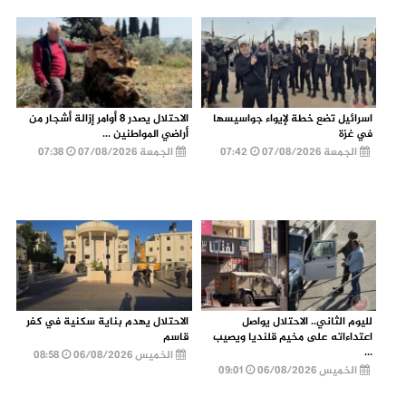
اسرائيل تضع خطة لإيواء جواسيسها
الاحتلال يصدر 8 أوامر إزالة أشجار من
في غزة
أراضي المواطنين ...
الجمعة 07/08/2026
07:42
الجمعة 07/08/2026
07:38
لليوم الثاني.. الاحتلال يواصل
الاحتلال يهدم بناية سكنية في كفر
اعتداءاته على مخيم قلنديا ويصيب
قاسم
...
الخميس 06/08/2026
08:58
الخميس 06/08/2026
09:01