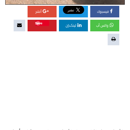
فيسبوك
أنشر
Save
واتس آب
لينكدإن