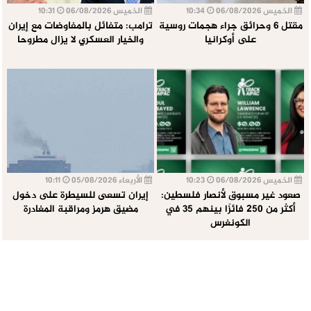
الخميس 06/08/2026
10:34
الخميس 06/08/2026
10:31
مقتل 6 وحرائق جراء هجمات روسية
ترامب: متفائل بالمفاوضات مع إيران
على أوكرانيا
والخيار العسكري لا يزال مطروحا
الخميس 06/08/2026
10:23
الأربعاء 05/08/2026
10:11
صعود غير مسبوق لأنصار فلسطين:
إيران تسعى للسيطرة على دخول
أكثر من 250 فائزًا بينهم 35 في
مضيق هرمز ومراقبة المغادرة
الكونغرس