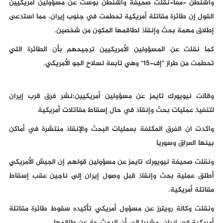
واشنطن -معا-نقلت صحيفة واشنطن بوست عن مسؤولين أمريكيين
القول إن طائرة مقاتلة أمريكية تحطمت في جنوب إيران، مما استدعى
إطلاق مهمة بحث وإنقاذ لطاقمها المكون من شخصين.
كما نقلت عن المسؤولين الأمريكيين ترجيحهم بأن الطائرة التي
تحطمت من طراز "إف-15" وهي تابعة لسلاح الجو الأمريكي.
وقالت نيويورك تايمز عن مسؤولين أمريكيين:نشر فرق قرب إيران
لتنفيذ عمليات بحث وإنقاذ في حال إسقاط مقاتلات أمريكية
واكدت ان الفرق المكلفة بعمليات البحث والإنقاذ منتشرة في أماكن
بينها العراق وسوريا
ونقلت صحيفة نيويورك تايمز عن مسؤولين قولهم إن الجيش الأمريكي
أطلق عملية بحث وإنقاذ قبل وصول إيران إلى ناجين عقب إسقاط
مقاتلة أمريكية.
ونقلت وكالة رويترز عن مسؤول أمريكي تأكيده سقوط طائرة مقاتلة