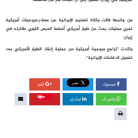
أمريكية في إيران، مشيرا إلى أن البحث جارٍ عن طاقمها.
من جانبها قالت وكالة تسنيم الإيرانية عن مصادر:مروحيات أمريكية
تجري عمليات بحث عن طيار أمريكي أسقط الحرس الثوري طائرته في
إيران
واكدت "تراجع مروحية أمريكية عن عملية إنقاذ الطيار الأمريكي بعد
تفعيل الدفاعات الإيرانية".
فيسبوك
أنشر
Save
واتس آب
لينكدإن