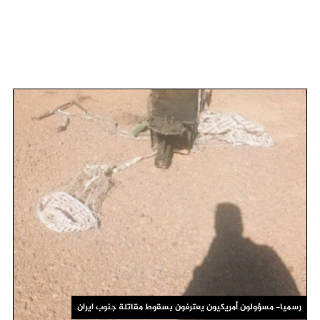
رسميا- مسؤولون أمريكيون يعترفون بسقوط مقاتلة جنوب ايران