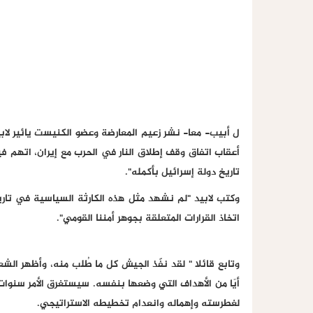
أعقاب اتفاق وقف إطلاق النار في الحرب مع إيران، اتهم ف
تاريخ دولة إسرائيل بأكمله".
وكتب لابيد "لم نشهد مثل هذه الكارثة السياسية في تاري
اتخاذ القرارات المتعلقة بجوهر أمننا القومي".
وتابع قائلا " لقد نفّذ الجيش كل ما طُلب منه، وأظهر الشع
أيًا من الأهداف التي وضعها بنفسه. سيستغرق الأمر سنوات
لغطرسته وإهماله وانعدام تخطيطه الاستراتيجي.