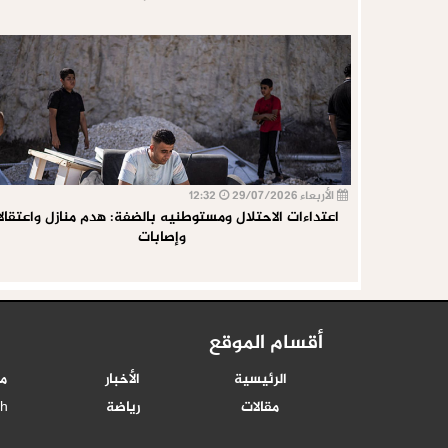
الأربعاء 29/07/2026
12:32
اعتداءات الاحتلال ومستوطنيه بالضفة: هدم منازل واعتقال
وإصابات
أقسام الموقع
الرئيسية
الأخبار
م
مقالات
رياضة
sh