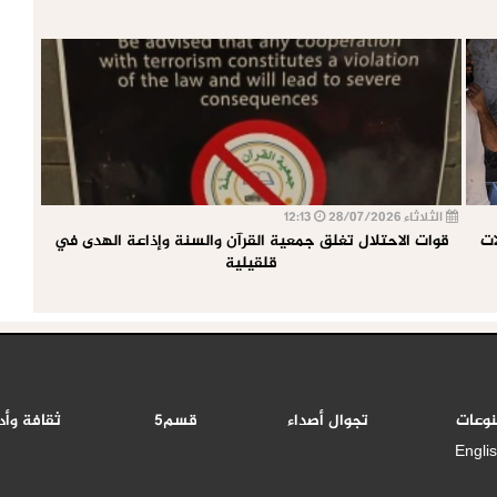
الثلاثاء 28/07/2026
12:13
ات
قوات الاحتلال تغلق جمعية القرآن والسنة وإذاعة الهدى في
قلقيلية
نوعات
تجوال أصداء
قسم5
ثقافة وأد
Engli