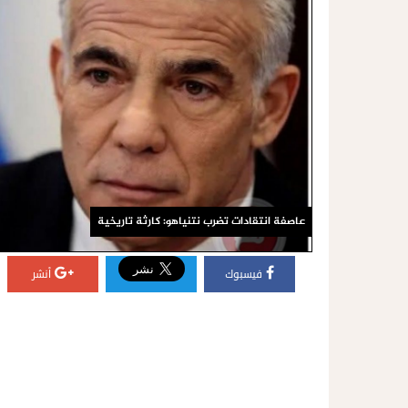
عاصفة انتقادات تضرب نتنياهو: كارثة تاريخية
فيسبوك
أنشر