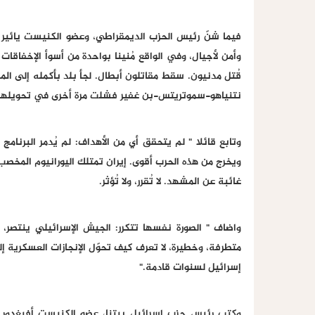
فيما شنّ رئيس الحزب الديمقراطي، وعضو الكنيست يائير غولا
وأمن لأجيال، وفي الواقع مُنينا بواحدة من أسوأ الإخفاقات 
قُتل مدنيون. سقط مقاتلون أبطال. لجأ بلد بأكمله إلى ال
نتنياهو-سموتريتس-بن غفير فشلت مرة أخرى في تحويلها 
وتابع قائلا " لم يتحقق أي من الأهداف: لم يُدمر البرنامج ا
ويخرج من هذه الحرب أقوى. إيران تمتلك اليورانيوم المخ
غائبة عن المشهد. لا تُقرر، ولا تُؤثر.
واضاف " الصورة نفسها تتكرر: الجيش الإسرائيلي ينتصر
متطرفة، وخطيرة، لا تعرف كيف تحوّل الإنجازات العسكرية إل
إسرائيل لسنوات قادمة."
وكتب رئيس حزب إسرائيل بيتنا، عضو الكنيست أفيغدور ليب