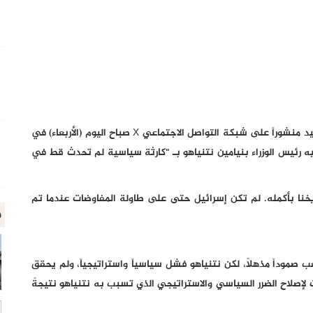
ل أبيب- معا- نشر زعيم المعارضة وعضو الكنيست يائير لابيد منشوراً على شبكة التواصل الاجتماعي X صباح اليوم (الأربعاء) في
يه رئيس الوزراء بنيامين نتنياهو بـ "كارثة سياسية لم تحدث قط في
خنا بأكمله. لم تكن إسرائيل حتى على طاولة المفاوضات عندما تم
م
ب صموداً مذهلاً، لكن نتنياهو فشل سياسياً واستراتيجياً، ولم يحقق
 لإصلاح الضرر السياسي والاستراتيجي الذي تسبب به نتنياهو نتيجةً