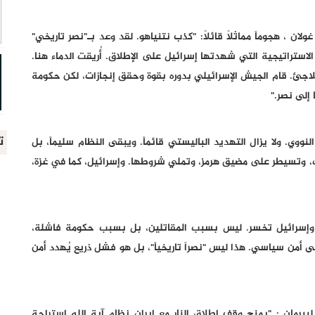
ن ، هجوماً مماثلاً قائلاً: "كذب نتنياهو. لقد وعد بـ"نصر تاريخي"
الاستراتيجية التي شهدتها إسرائيل على الإطلاق. أُريقت الدماء هنا.
ملاجئ. قام الجيش الإسرائيلي بدوره بقوة وحقق إنجازات، لكن حكومة
إلى نصر."
ت
لنووي. ولا يزال التهديد الباليستي قائماً. ويبقى النظام سليماً، بل
صب، وتسيطر على مضيق هرمز، وتملي شروطها. وإسرائيل، كما في غزة،
، وإسرائيل تخسر. ليس بسبب المقاتلين، بل بسبب حكومة فاشلة،
ى أمن سياسي. هذا ليس "نصراً تاريخياً"، بل هو فشل ذريع يُهدد أمن
رمان : "يمنح وقف إطلاق النار مع إيران نظام آية الله استراحة