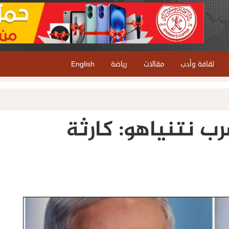
ثقافة وأدب
مقالات
رياضة
English
ب نتنياهو: كارثة