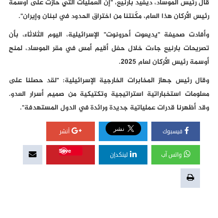
قال رئيس الموساد، ديفيد بارنيع، "إن العمليات التي حازت على أوسمة
رئيس الأركان هذا العام، مكّنتنا من اختراق الحدود في لبنان وإيران".
وأفادت صحيفة "يديعوت أحرونوت" الإسرائيلية، اليوم الثلاثاء، بأن
تصريحات بارنيع جاءت خلال حفل أقيم أمس في مقر الموساد، لمنح
أوسمة رئيس الأركان لعام 2025.
وقال رئيس جهاز المخابرات الخارجية الإسرائيلية: "لقد حصلنا على
معلومات استخباراتية استراتيجية وتكتيكية من صميم أسرار العدو.
وقد أظهرنا قدرات عملياتية جديدة ورائدة في الدول المستهدفة".
فيسبوك
أنشر
Save
واتس آب
لينكدإن