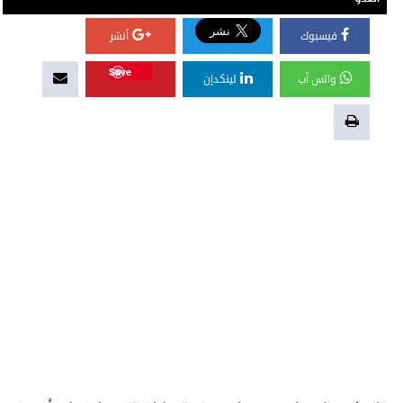
فيسبوك
أنشر
Save
واتس آب
لينكدإن