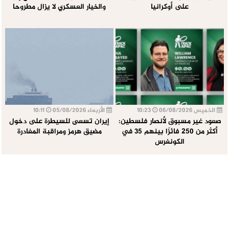
على أوكرانيا
والخيار العسكري لا يزال مطروحا
الخميس 06/08/2026
10:23
الأربعاء 05/08/2026
10:11
صعود غير مسبوق لأنصار فلسطين:
إيران تسعى للسيطرة على دخول
أكثر من 250 فائزًا بينهم 35 في
مضيق هرمز ومراقبة المغادرة
الكونغرس