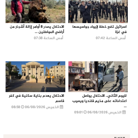
اسرائيل تضع خطة لإيواء جواسيسها
الاحتلال يصدر 8 أوامر إزالة أشجار من
في غزة
أراضي المواطنين ...
أمس الساعة 07:42
أمس الساعة 07:38
لليوم الثاني.. الاحتلال يواصل
الاحتلال يهدم بناية سكنية في كفر
اعتداءاته على مخيم قلنديا ويصيب
قاسم
...
الخميس 06/08/2026
08:58
الخميس 06/08/2026
09:01