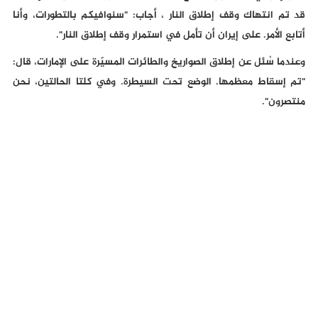
قد تم انتهاك وقف إطلاق النار ، أجاب: "سنوافيكم بالتطورات، وأنا
أتابع الأمر. على إيران أن تأمل في استمرار وقف إطلاق النار".
وعندما سُئل عن إطلاق الصواريخ والطائرات المسيّرة على الإمارات، قال:
"تم إسقاط معظمها. الوضع تحت السيطرة. وفي كلتا الحالتين، نحن
منتصرون".