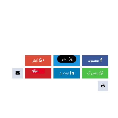
فيسبوك
أنشر
Save
واتس آب
لينكدإن