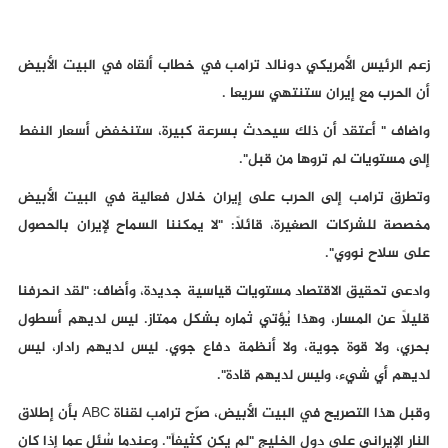
زعم الرئيس الأمريكي دونالد ترامب في خطاب ألقاه في البيت الأبيض
أن الحرب مع إيران ستنتهي سريعا .
واضاف " أعتقد أن ذلك سيحدث بسرعة كبيرة، ستنخفض أسعار النفط
إلى مستويات لم تروها من قبل".
وتطرق ترامب إلى الحرب على إيران خلال فعالية في البيت الأبيض
مخصصة للشركات الصغيرة، قائلاً: "لا يمكننا السماح لإيران بالحصول
على سلاح نووي".
وادعى تحقيق الاقتصاد مستويات قياسية جديدة، وأضاف: "لقد انحرفنا
قليلاً عن المسار، وهذا يُؤتي ثماره بشكل ممتاز. ليس لديهم أسطول
بحري، ولا قوة جوية، ولا أنظمة دفاع جوي. ليس لديهم رادار، ليس
لديهم أي شيء، وليس لديهم قادة".
وقبل هذا التصريح في البيت الأبيض، صرّح ترامب لقناة ABC بأن إطلاق
النار الإيراني على دول الخليج "لم يكن كثيفاً". وعندما سُئل عما إذا كان