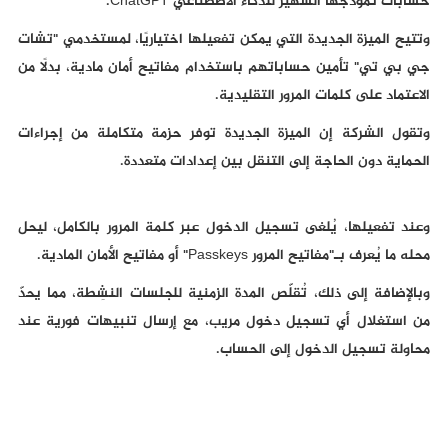
حسابات نموذجها الشهير للذكاء الاصطناعي ChatGPT.
وتتيح الميزة الجديدة التي يمكن تفعيلها اختياريًا، لمستخدمي "تشات
جي بي تي" تأمين حساباتهم باستخدام مفاتيح أمان مادية، بدلًا من
الاعتماد على كلمات المرور التقليدية.
وتقول الشركة إن الميزة الجديدة توفر حزمة متكاملة من إجراءات
الحماية دون الحاجة إلى التنقل بين إعدادات متعددة.
وعند تفعيلها، يُلغى تسجيل الدخول عبر كلمة المرور بالكامل، ليحل
محله ما يُعرف بـ"مفاتيح المرور Passkeys" أو مفاتيح الأمان المادية.
وبالإضافة إلى ذلك، تُقلّص المدة الزمنية للجلسات النشِطة، مما يحدّ
من استغلال أي تسجيل دخول مريب، مع إرسال تنبيهات فورية عند
محاولة تسجيل الدخول إلى الحساب.