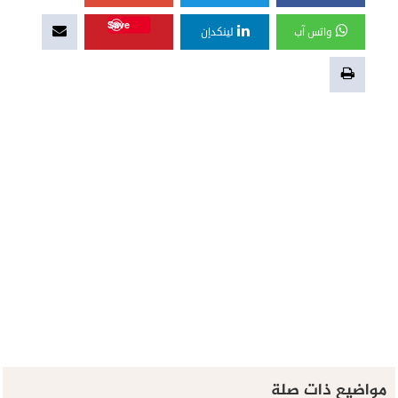
Save
واتس آب
لينكدإن
مواضيع ذات صلة