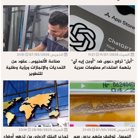
السبت 11/07/2026
11:21
الخميس 07/05/2026
21:51
"أبل" ترفع دعوى ضد "أوبن إيه آي"
صناعة الألمنيوم… عقود من
بتهمة استخدام معلومات سرية
التحديات والإنجازات ورؤية وطنية
للتطوير
الخميس 07/05/2026
21:45
السبت 28/06/2025
23:14
النمسا.. توقيف متهم بدس سم
تحذير البنك الدولي من تدهور أوضاع