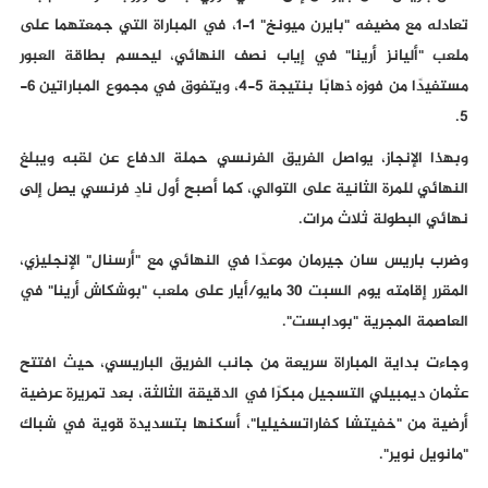
تعادله مع مضيفه "بايرن ميونخ" 1-1، في المباراة التي جمعتهما على
ملعب "أليانز أرينا" في إياب نصف النهائي، ليحسم بطاقة العبور
مستفيدًا من فوزه ذهابًا بنتيجة 5-4، ويتفوق في مجموع المباراتين 6-
5.
وبهذا الإنجاز، يواصل الفريق الفرنسي حملة الدفاع عن لقبه ويبلغ
النهائي للمرة الثانية على التوالي، كما أصبح أول نادٍ فرنسي يصل إلى
نهائي البطولة ثلاث مرات.
وضرب باريس سان جيرمان موعدًا في النهائي مع "أرسنال" الإنجليزي،
المقرر إقامته يوم السبت 30 مايو/أيار على ملعب "بوشكاش أرينا" في
العاصمة المجرية "بودابست".
وجاءت بداية المباراة سريعة من جانب الفريق الباريسي، حيث افتتح
عثمان ديمبيلي التسجيل مبكرًا في الدقيقة الثالثة، بعد تمريرة عرضية
أرضية من "خفيتشا كفاراتسخيليا"، أسكنها بتسديدة قوية في شباك
"مانويل نوير".