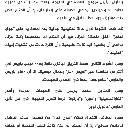
وحاول "بايرن ميونخ" العودة في النتيجة، وسط مطالبات من لاعبيه
بطرد "نونو مينديز" بداعي حصوله على إنذار ثانٍ، إلا أن الحكم رفض
ذلك معتبرًا وجود خطأ سابق في اللعبة.
كما شهد الشوط الأول حالة تحكيمية جدلية بعد لمسة يد على "جواو
نيفيز" داخل منطقة الجزاء، غير أن الحكم لم يحتسبها ركلة جزاء،
بداعي أن وضعية اليد كانت طبيعية وأن الكرة جاءت من تشتيت زميله
"فيتينيا".
وفي الشوط الثاني، ضغط الفريق البافاري بقوة وهدد مرمى باريس في
أكثر من مناسبة عبر "لويس دياز" وجمال موسيالا، إلا أن دفاع باريس
والحارس "سافونوف" نجحا في التصدي للهجمات.
وفي المقابل، اعتمد باريس على الهجمات المرتدة وأهدر
"كفاراتسخيليا" و"دوي" و"باركولا" فرصًا لتعزيز النتيجة، في ظل تألق
الحارس "مانويل نوير".
وفي الدقائق الأخيرة، تمكن "هاري كين" من تسجيل هدف التعادل
لـ"بايرن ميونخ"، إلا أن الهدف لم يكن كافيًا لقلب النتيجة أو خطف