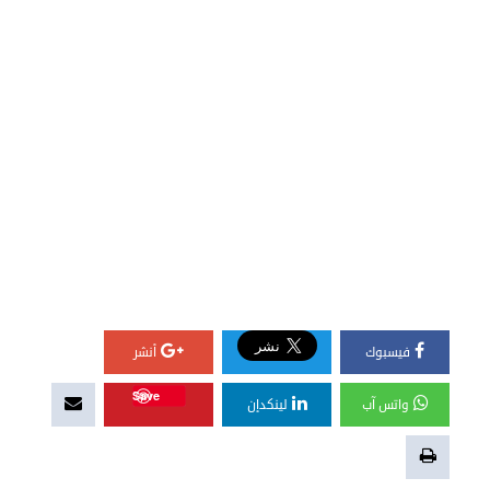
فيسبوك
أنشر
Save
واتس آب
لينكدإن