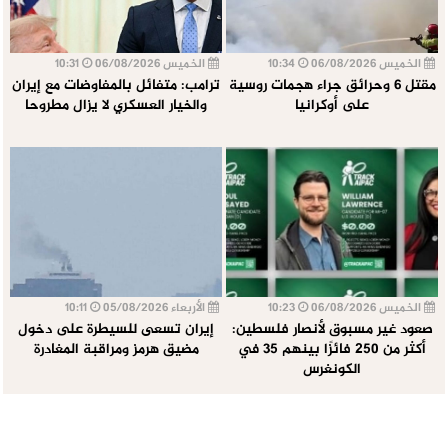
الخميس 06/08/2026
10:34
الخميس 06/08/2026
10:31
مقتل 6 وحرائق جراء هجمات روسية
ترامب: متفائل بالمفاوضات مع إيران
على أوكرانيا
والخيار العسكري لا يزال مطروحا
الخميس 06/08/2026
10:23
الأربعاء 05/08/2026
10:11
صعود غير مسبوق لأنصار فلسطين:
إيران تسعى للسيطرة على دخول
أكثر من 250 فائزًا بينهم 35 في
مضيق هرمز ومراقبة المغادرة
الكونغرس