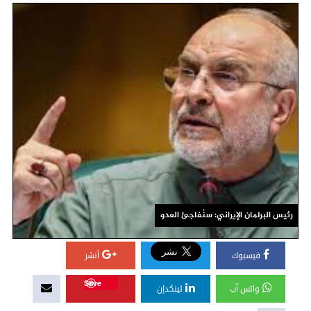
رئيس البرلمان الإيراني: سنُفاجئ العدو
فيسبوك
أنشر
Save
واتس آب
لينكدإن