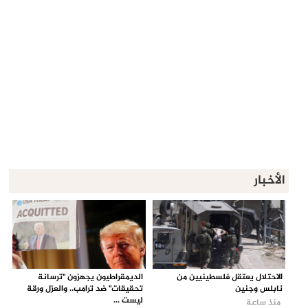
الأخبار
الاحتلال يعتقل فلسطينيين من
الديمقراطيون يجهزون "ترسانة
نابلس وجنين
تحقيقات" ضد ترامب.. والعزل ورقة
ليست ...
منذ ساعة