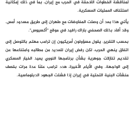
لمناقشة الخطوات اللاحقة في الحرب مع إيران، بما في ذلك إمكانية
استئناف العمليات العسكرية.
يأتي هذا بعد أن وصلت المفاوضات مع طهران إلى طريق مسدود أمس.
وقد أفاد بذلك الصحفي باراك رافيد في موقع "أكسيوس".
بحسب التقرير، يقول مسؤولون أمريكيون إن ترامب مهتم بالتوصل إلى
اتفاق ينهي الحرب، لكن رفض إيران للعديد من مطالبه وامتناعها عن
تقديم تنازلات جوهرية بشأن برنامجها النووي يعيد الخيار العسكري
إلى الواجهة. وفي الأيام الأخيرة، هدد ترامب علنًا عدة مرات بقصف
منشآت البنية التحتية في إيران إذا فشلت الجهود الدبلوماسية.