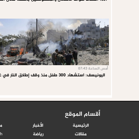
أمس الساعة 07:43
اليونيسف: استشهاد 300 طفل منذ وقف إطلاق النار في غزة
أقسام الموقع
الرئيسية
الأخبار
م
مقالات
رياضة
sh