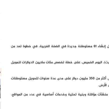
تتجه الحكومة الإسرائيلية إلى المصادقة على خطة لتمويل إنشاء 61 مستوطنة جديدة في الضفة الغربية، في خطوة تعد من
ينيت)، اليوم الخميس، على خطة تخصص مئات ملايين الدولارات لتمويل
م
وذكر موقع "أكسيوس" الأميركي أن المقترح يتضمن تخصيص أكثر من 350 مليون دولار على مدى عدة سنوات لتحويل مستوطنات
الأرض.
ة منشآت مؤقتة وبنية تحتية وخدمات أساسية في عدد من المواقع،