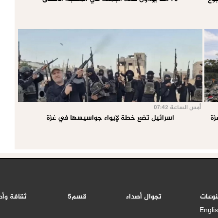
أمس الساعة 07:42
اسرائيل تضع خطة لإيواء جواسيسها في غزة
نوعات
تجوال أصداء
قسم5
ثقافة وأد
Engli