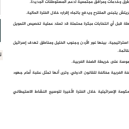
طرق وخدمات ومرافق مجتمعية لدعم المستوطنات الجديدة.
ريتش يتبنى المقترح ويدفع باتجاه إقراره خلال الفترة الحالية.
ة قبل أي انتخابات مبكرة محتملة قد تعقد عملية تخصيص التمويل
راتيجية، بينها غور الأردن وجنوب الخليل ومناطق تهدف إسرائيل
قائمة.
ت
موسة على خريطة الضفة الغربية.
فة الغربية مخالفة للقانون الدولي، وترى أنها تمثل عقبة أمام جهود
ة الإسرائيلية خلال الفترة الأخيرة لتوسيع النشاط الاستيطاني