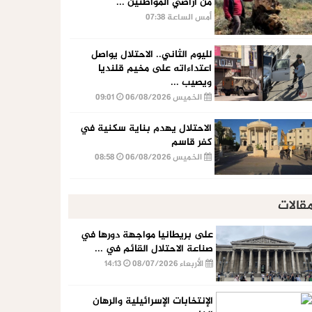
من أراضي المواطنين ...
أمس الساعة 07:38
لليوم الثاني.. الاحتلال يواصل
اعتداءاته على مخيم قلنديا
ويصيب ...
الخميس 06/08/2026
09:01
الاحتلال يهدم بناية سكنية في
كفر قاسم
الخميس 06/08/2026
08:58
قالات
على بريطانيا مواجهة دورها في
صناعة الاحتلال القائم في ...
الأربعاء 08/07/2026
14:13
الإنتخابات الإسرائيلية والرهان