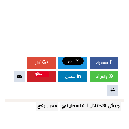
فيسبوك
أنشر
Save
واتس آب
لينكدإن
جيش الاحتلال الفلسطيني
معبر رفح