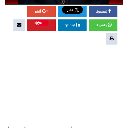
فيسبوك
أنشر
Save
واتس آب
لينكدإن