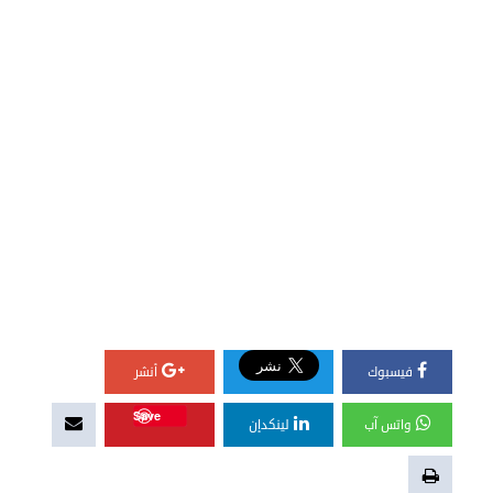
فيسبوك
أنشر
Save
واتس آب
لينكدإن