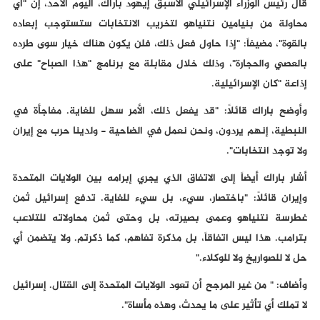
قال رئيس الوزراء الإسرائيلي الأسبق إيهود باراك، اليوم الأحد، إن "أي
محاولة من بنيامين نتنياهو لتخريب الانتخابات ستستوجب إبعاده
بالقوة"، مضيفاً: "إذا حاول فعل ذلك، فلن يكون هناك خيار سوى طرده
بالعصي والحجارة"، وذلك خلال مقابلة مع برنامج "هذا الصباح" على
إذاعة "كان الإسرائيلية.
وأوضح باراك قائلاً: "قد يفعل ذلك، الأمر سهل للغاية. مفاجأة في
النبطية، إنهم يردون، ونحن نعمل في الضاحية - ولدينا حرب مع إيران
ولا توجد انتخابات".
أشار باراك أيضاً إلى الاتفاق الذي يجري إبرامه بين الولايات المتحدة
وإيران قائلاً: "باختصار، سيء، بل سيء للغاية. تدفع إسرائيل ثمن
غطرسة نتنياهو وعمى بصيرته، بل وحتى ثمن محاولاته للتلاعب
بترامب. هذا ليس اتفاقاً، بل مذكرة تفاهم، كما ذكرتم. ولا يتضمن أي
حل لا للصواريخ ولا للوكلاء."
وأضاف: " من غير المرجح أن تعود الولايات المتحدة إلى القتال. إسرائيل
لا تملك أي تأثير على ما يحدث، وهذه مأساة".