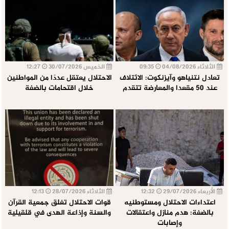
الثلاثاء 04/08/2026
09:35
الخميس 30/07/2026
12:27
تعادل نتنياهو وآيزنكوت: الائتلاف
الاحتلال يعتقل عددًا من المواطنين
عند 50 مقعدا والمعارضة تتقدم
خلال اقتحامات بالضفة
الأربعاء 29/07/2026
12:32
الثلاثاء 28/07/2026
12:13
اعتداءات الاحتلال ومستوطنيه
قوات الاحتلال تغلق جمعية القرآن
بالضفة: هدم منازل واعتقالات
والسنة وإذاعة الهدى في قلقيلية
وإصابات