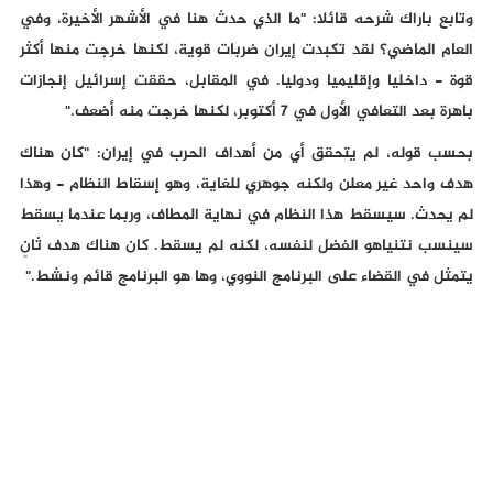
وتابع باراك شرحه قائلا: "ما الذي حدث هنا في الأشهر الأخيرة، وفي
العام الماضي؟ لقد تكبدت إيران ضربات قوية، لكنها خرجت منها أكثر
قوة - داخليا وإقليميا ودوليا. في المقابل، حققت إسرائيل إنجازات
باهرة بعد التعافي الأول في 7 أكتوبر، لكنها خرجت منه أضعف."
بحسب قوله، لم يتحقق أي من أهداف الحرب في إيران: "كان هناك
هدف واحد غير معلن ولكنه جوهري للغاية، وهو إسقاط النظام - وهذا
لم يحدث. سيسقط هذا النظام في نهاية المطاف، وربما عندما يسقط
سينسب نتنياهو الفضل لنفسه، لكنه لم يسقط. كان هناك هدف ثانٍ
يتمثل في القضاء على البرنامج النووي، وها هو البرنامج قائم ونشط."