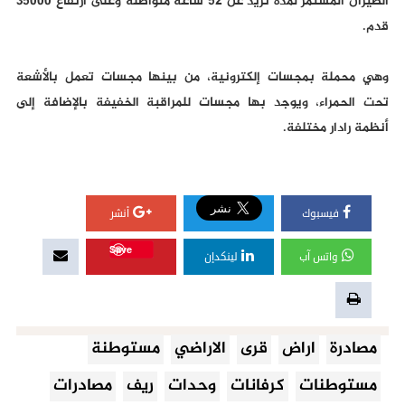
الطيران المستمر لمدة تزيد عن 52 ساعة متواصلة وعلى ارتفاع 35000
قدم.
وهي محملة بمجسات إلكترونية، من بينها مجسات تعمل بالأشعة
تحت الحمراء، ويوجد بها مجسات للمراقبة الخفيفة بالإضافة إلى
أنظمة رادار مختلفة.
فيسبوك
أنشر
Save
واتس آب
لينكدإن
مصادرة
اراض
قرى
الاراضي
مستوطنة
مستوطنات
كرفانات
وحدات
ريف
مصادرات