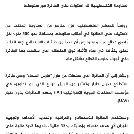
المقاومة الفلسطينية قد استولت على الطائرة فور سقوطها.
ووفقاً للمصادر الفلسطينية فإن عناصر من المقاومة تمكنت من
الاستيلاء على الطائرة في أعقاب سقوطها بمسافة نحو 500 متر داخل
أراضي قطاع غزة، مشيرة إلى أن عدداً من طائرات الاستطلاع الإسرائيلية
تحلق بكثافة في هذه الأثناء فوق المنطقة التي سقطت بها الطائرة
وفي أجواء جنوب القطاع بشكل عام.
ويشار إلى أن الطائرة التي سقطت من طراز "فارس السماء" وهي طائرة
استطلاع بدون طيار وتعتبر من الجيل الرابع الذي تم تطويره في
مؤسسة الصناعات الجوية الإسرائيلية (IAI) بقسم الطائرات بدون طيار
(UAV).
وتستخدم الطائرة للاستطلاع والمراقبة وتحديد الأهداف وتوجيه
النيران لأي هدف متحرك وإصابته بدقة عالية، ولديها قدرة عالية على