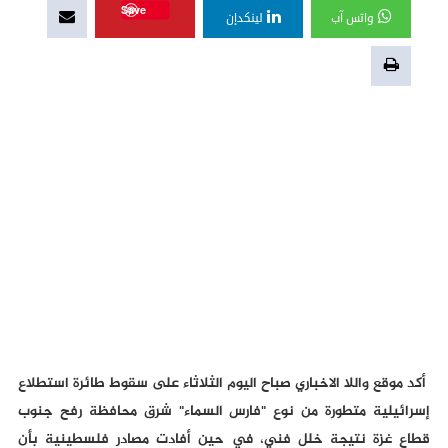
Save
واتس آب
لينكدإن
أكد موقع واللا الاخباري صباح اليوم الثلاثاء على سقوط طائرة استطلاع
إسرائيلية متطورة من نوع "فارس السماء" شرق محافظة رفح جنوب
قطاع غزة نتيجة خلل فني، في حين أفادت مصادر فلسطينية بأن