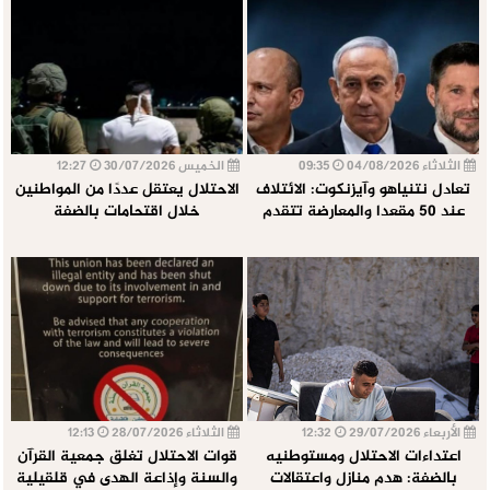
الثلاثاء 04/08/2026
09:35
الخميس 30/07/2026
12:27
تعادل نتنياهو وآيزنكوت: الائتلاف
الاحتلال يعتقل عددًا من المواطنين
عند 50 مقعدا والمعارضة تتقدم
خلال اقتحامات بالضفة
الأربعاء 29/07/2026
12:32
الثلاثاء 28/07/2026
12:13
اعتداءات الاحتلال ومستوطنيه
قوات الاحتلال تغلق جمعية القرآن
بالضفة: هدم منازل واعتقالات
والسنة وإذاعة الهدى في قلقيلية