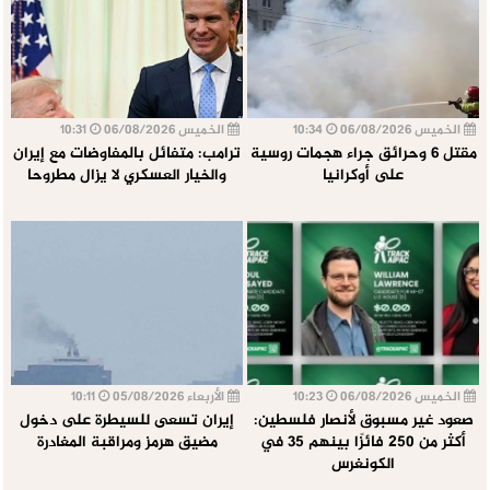
الخميس 06/08/2026
10:34
الخميس 06/08/2026
10:31
مقتل 6 وحرائق جراء هجمات روسية
ترامب: متفائل بالمفاوضات مع إيران
على أوكرانيا
والخيار العسكري لا يزال مطروحا
الخميس 06/08/2026
10:23
الأربعاء 05/08/2026
10:11
صعود غير مسبوق لأنصار فلسطين:
إيران تسعى للسيطرة على دخول
أكثر من 250 فائزًا بينهم 35 في
مضيق هرمز ومراقبة المغادرة
الكونغرس