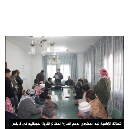
الاغاثة الزراعية تبدآ بمشروع الدعم الطارئ لحظائر الثروة الحيوانيه في نابلس