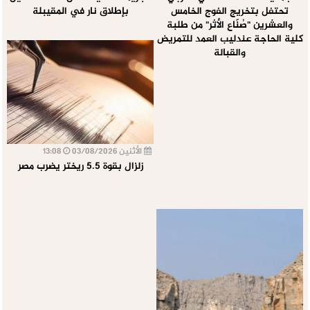
تحتفل بتخريج الفوج الخامس
بإطلاق نار في المقيبلة
والعشرين "صُنّاع الأثر" من طلبة
كلية الحاجة عندليب العمد للتمريض
والقبالة
الأثنين 03/08/2026
13:08
زلزال بقوة 5.5 ريختر يضرب مصر