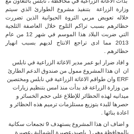
بدأت الاغاثة الزراعية في محافظة
،
نابلس بالتعاون مع
وزارة الزراعة
بتنفيذ مشروع الطوارئ الذي سيتم
خلاله تعويض مربي الثروة الحيوانية الذين تضررت
حظائرهم بسبب تراكم الثلوج خلال العاصفة الثلجية
التي ضربت البلاد هذا الموسم في شهر 12 من عام
2013 مما ادى تراجع الانتاج لديهم بسبب انهيار
حظائرهم .
و افاد ضرار ابو عمر مدير الاغاثة الزراعية في نابلس
ان ان هذا المشروع ممول من صندوق الدعم الطارئ
ERF
وان طواقم الاغاثة الزراعية في نابلس ومختصين
من وزارة الزراعة قد بدأت منذ امس بتنظيم زيارات
ميدانيه لهذه الحظائر للإطلاع على حجم الخسائر و
حصرها للبدء بتوزيع مستلزمات ترميم هذه الحظائر و
اعادة بنائها .
و اضاف ان هذا المشروع يستهدف 9 تجمعات سكانية
بالمحافظة وهي ( ياصيد،عصيرة الشمالية ،عصيرة