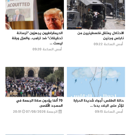
الاحتلال يعتقل فلسطينيين من
الديمقراطيون يجهزون "ترسانة
نابلس وجنين
تحقيقات" ضد ترامب.. والعزل ورقة
ليست ...
أمس الساعة 09:22
أمس الساعة 09:20
حالة الطقس: أجواء شديدة الحرارة
70 ألفا يؤدون صلاة الجمعة في
تؤثر على البلاد بدءا ...
المسجد الأقصى
أمس الساعة 09:15
الجمعة 07/08/2026
20:51