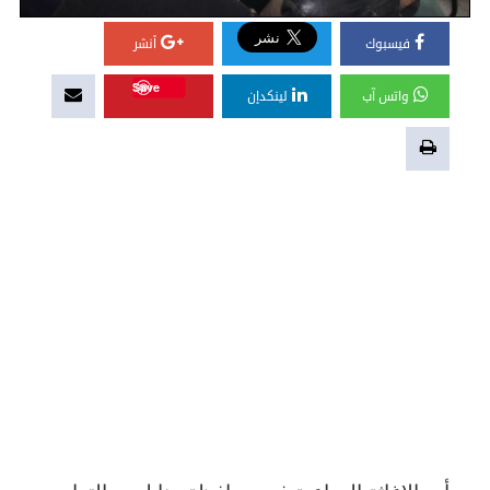
فيسبوك
أنشر
Save
واتس آب
لينكدإن