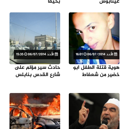
عينابوس
بحيفا
الأحد 06/07/2014
16:01
الأحد 06/07/2014
15:35
هوية قتلة الطفل ابو
حادث سير مؤلم على
خضير من شعفاط
شارع القدس بنابلس