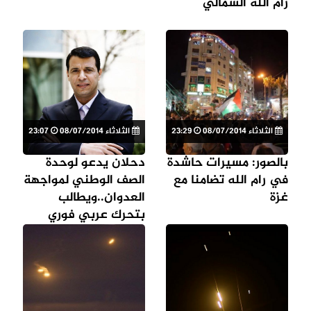
رام الله الشمالي
الثلاثاء 08/07/2014
23:29
الثلاثاء 08/07/2014
23:07
بالصور: مسيرات حاشدة
دحلان يدعو لوحدة
في رام الله تضامنا مع
الصف الوطني لمواجهة
غزة
العدوان..ويطالب
بتحرك عربي فوري
حاسم