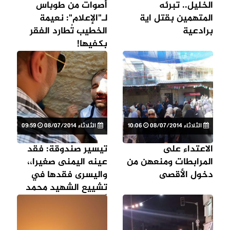
الخليل.. تبرئه
أصوات من طوباس
المتهمين بقتل اية
لـ"الإعلام": نعيمة
برادعية
الخطيب تُطارد الفقر
بكفيها!
الثلاثاء 08/07/2014
10:06
الثلاثاء 08/07/2014
09:59
الاعتداء على
تيسير صندوقة: فقد
المرابطات ومنعهن من
عينه اليمنى صغيرا،،
دخول الأقصى
واليسرى فقدها في
تشييع الشهيد محمد
أبو خضير