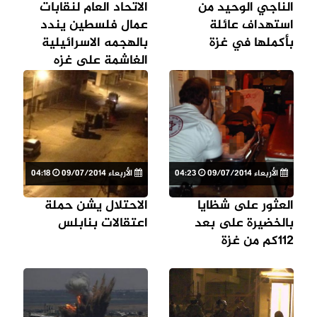
الناجي الوحيد من
الاتحاد العام لنقابات
استهداف عائلة
عمال فلسطين يندد
بأكملها في غزة
بالهجمه الاسرائيلية
الغاشمة على غزه
الأربعاء 09/07/2014
04:23
الأربعاء 09/07/2014
04:18
العثور على شظايا
الاحتلال يشن حملة
بالخضيرة على بعد
اعتقالات بنابلس
112كم من غزة