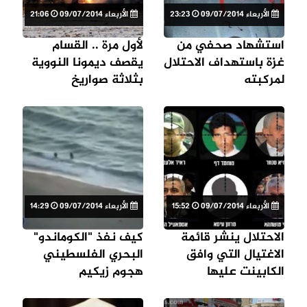
الأربعاء 09/07/2014
23:23
الأربعاء 09/07/2014
21:06
استشهاد صحفي من
لأول مرة .. القسام
غزة باستهداف الاحتلال
يقصف ديمونا النووية
لمركبته
بثلاثة صواريخ
الأربعاء 09/07/2014
15:52
الأربعاء 09/07/2014
14:29
الاحتلال ينشر قائمة
كيف نفذ "الكوماندو"
الاغتيال التي وافق
البحري الفلسطيني
الكابينت عليها
هجوم زيكيم