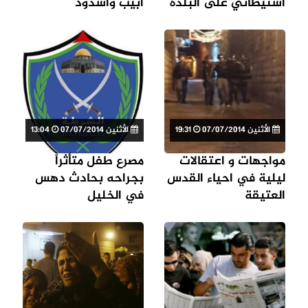
استيطاني على البلدة
ابيب وأسدود
الأثنين 07/07/2014
19:31
الأثنين 07/07/2014
13:04
مواجهات و اعتقالات
مصرع طفل متأثراً
ليلية في احياء القدس
بجراحه بحادث دهس
العتيقة
في الخليل