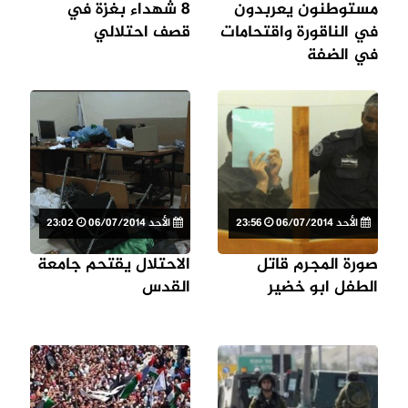
مستوطنون يعربدون
8 شهداء بغزة في
في الناقورة واقتحامات
قصف احتلالي
في الضفة
الأحد 06/07/2014
23:56
الأحد 06/07/2014
23:02
صورة المجرم قاتل
الاحتلال يقتحم جامعة
الطفل ابو خضير
القدس