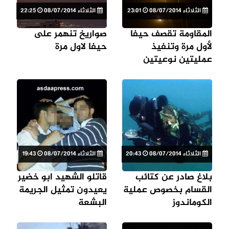
الثلاثاء 08/07/2014
23:01
الثلاثاء 08/07/2014
22:25
المقاومة تقصف حيفا
صواريخ تنهمر على
لأول مرة وتنفيذ
حيفا لاول مرة
عمليتين نوعيتين
الثلاثاء 08/07/2014
20:43
الثلاثاء 08/07/2014
19:43
بلاغ صادر عن كتائب
قاتلو الشهيد ابو خضير
القسام بخصوص عملية
يعيدون تمثيل الجريمة
الكوماندوز
البشعة