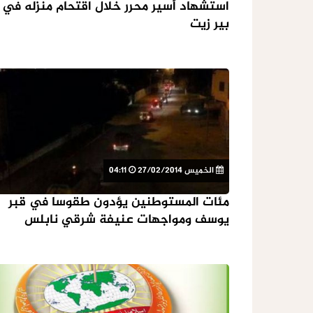
استشهاد أسير محرر خلال اقتحام منزله في
بير زيت
الخميس 27/02/2014
04:11
مئات المستوطنين يؤدون طقوسا في قبر
يوسف ومواجهات عنيفة شرقي نابلس