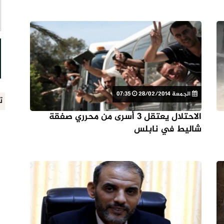
الجمعة 28/02/2014
07:35
ت
الاحتلال يعتقل 3 أسرى من محرري صفقة
شاليط في نابلس